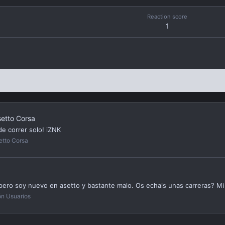
Reaction score
1
setto Corsa
e correr solo! iZNK
etto Corsa
ero soy nuevo en asetto y bastante malo. Os echais unas carreras? Mi i
ón Usuarios