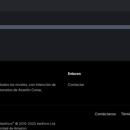
Enlaces
odos los niveles, con intención de
Contactar
peonatos de Assetto Corsa,
Contáctanos
Térmi
®
 XenForo
© 2010-2025 XenForo Ltd.
icidad de Amazon: