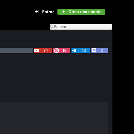
Entrar
Crear una cuenta
YT
IG
TG
Di