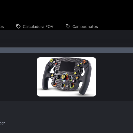
os
Calculadora FOV
Campeonatos
021