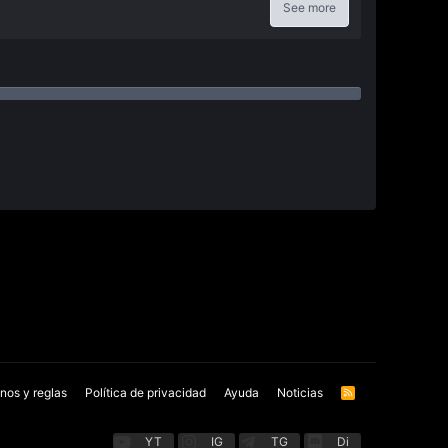
See more
nos y reglas
Política de privacidad
Ayuda
Noticias
R
S
S
YT
IG
TG
Di