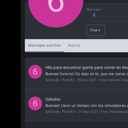
Mensajes
2
Find
Mensajes escritos
Acerca
Hilo para encontrar gente para correr en As
6
Buenas foreros! Os dejo mi Id, que me canso d
6aFondo
Post #2
25 Mar 2021
Foro:
General Ass
Saludos
6
Buenas! Llevo un tiempo con los simuladores p
6aFondo
Post #11
21 Mar 2021
Foro:
Presentaci