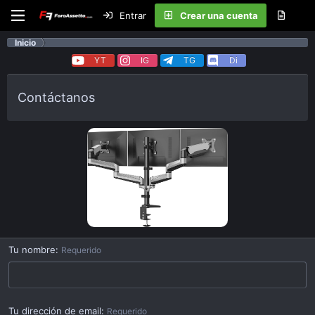
Entrar
Crear una cuenta
Inicio
YT
IG
TG
Di
Contáctanos
Tu nombre
Requerido
Tu dirección de email
Requerido