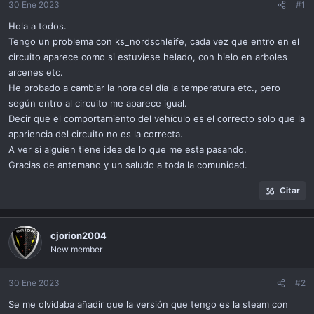
ó
30 Ene 2023
#1
n
Hola a todos.
Tengo un problema con ks_nordschleife, cada vez que entro en el
circuito aparece como si estuviese helado, con hielo en arboles
arcenes etc.
He probado a cambiar la hora del día la temperatura etc., pero
según entro al circuito me aparece igual.
Decir que el comportamiento del vehículo es el correcto solo que la
apariencia del circuito no es la correcta.
A ver si alguien tiene idea de lo que me esta pasando.
Gracias de antemano y un saludo a toda la comunidad.
Citar
cjorion2004
New member
30 Ene 2023
#2
Se me olvidaba añadir que la versión que tengo es la steam con