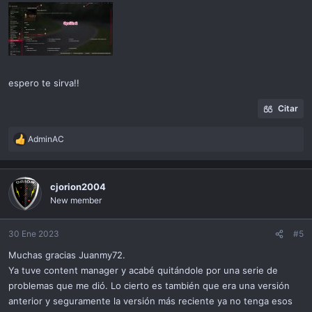
espero te sirva!!
Citar
AdminAC
R
e
a
c
cjorion2004
t
New member
i
o
n
30 Ene 2023
#5
s
Muchas gracias Juanmy72.
:
Ya tuve content manager y acabé quitándole por una serie de
problemas que me dió. Lo cierto es también que era una versión
anterior y seguramente la versión más reciente ya no tenga esos