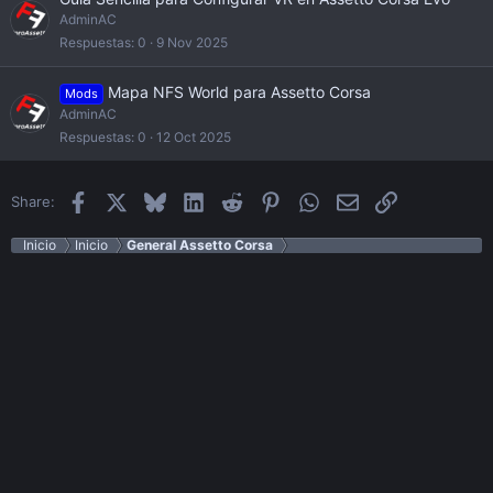
AdminAC
Respuestas
0
9 Nov 2025
Mapa NFS World para Assetto Corsa
Mods
AdminAC
Respuestas
0
12 Oct 2025
Facebook
X
Bluesky
LinkedIn
Reddit
Pinterest
WhatsApp
Email
Enlace
Share:
Inicio
Inicio
General Assetto Corsa