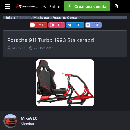
Entrar
Crear una cuenta
Inicio
Inicio
Mods para Assetto Corsa
YT
IG
TG
Di
Porsche 911 Turbo 1993 Stalkerazzi
E
F
MikeVLC
27 Nov 2021
m
e
p
c
e
h
z
a
ó
d
e
e
l
p
t
u
e
b
m
l
a
i
c
a
MikeVLC
c
Member
i