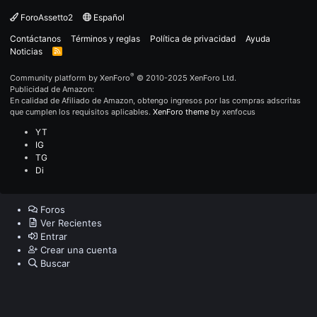
ForoAssetto2
Español
Contáctanos
Términos y reglas
Política de privacidad
Ayuda
Noticias
R
S
S
®
Community platform by XenForo
© 2010-2025 XenForo Ltd.
Publicidad de Amazon:
En calidad de Afiliado de Amazon, obtengo ingresos por las compras adscritas
que cumplen los requisitos aplicables.
XenForo theme
by xenfocus
YT
IG
TG
Di
Foros
Ver Recientes
Entrar
Crear una cuenta
Buscar