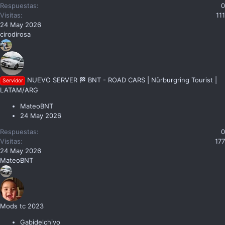
Respuestas
0
Visitas
111
24 May 2026
cirodirosa
NUEVO SERVER 🏁 BNT - ROAD CARS | Nürburgring Tourist |
Servidor
LATAM/ARG
MateoBNT
24 May 2026
Respuestas
0
Visitas
177
24 May 2026
MateoBNT
Mods tc 2023
Gabidelchivo