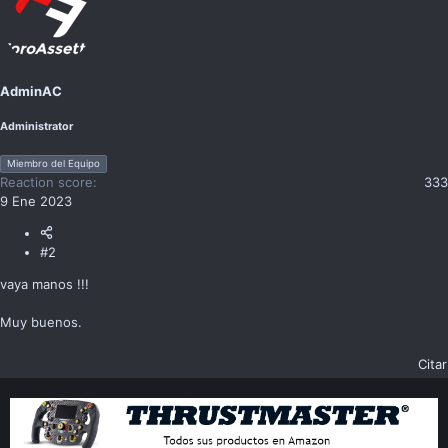
c
t
i
o
n
AdminAC
s
:
Administrator
Miembro del Equipo
Reaction score
333
9 Ene 2023
#2
vaya manos !!!
Muy buenos.
Citar