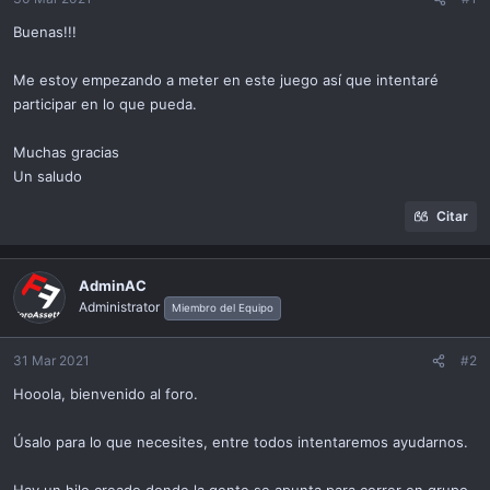
ó
n
Buenas!!!
Me estoy empezando a meter en este juego así que intentaré
participar en lo que pueda.
Muchas gracias
Un saludo
Citar
AdminAC
Administrator
Miembro del Equipo
31 Mar 2021
#2
Hooola, bienvenido al foro.
Úsalo para lo que necesites, entre todos intentaremos ayudarnos.