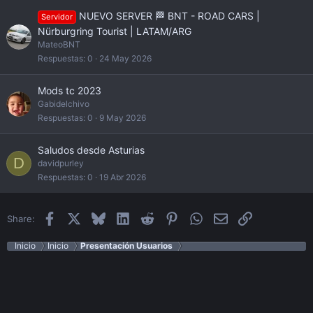
NUEVO SERVER 🏁 BNT - ROAD CARS |
Servidor
Nürburgring Tourist | LATAM/ARG
MateoBNT
Respuestas
0
24 May 2026
Mods tc 2023
Gabidelchivo
Respuestas
0
9 May 2026
Saludos desde Asturias
D
davidpurley
Respuestas
0
19 Abr 2026
Facebook
X
Bluesky
LinkedIn
Reddit
Pinterest
WhatsApp
Email
Enlace
Share:
Inicio
Inicio
Presentación Usuarios