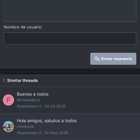
Indent
10
Eliminar borrador
Alinear a centro
Book Antiqua
Heading 1
Outdent
12
Courier New
Alinear a derecha
Heading 2
15
Georgia
Justify text
Nombre de usuario
Heading 3
18
Tahoma
22
Times New Roman
26
Trebuchet MS
Enviar respuesta
Verdana
Similar threads
Buenas a todos
F
fernaandezro
Respuestas
0
24 Jul 2026
Hola amigos, saludos a todos
cirodirosa
Respuestas
0
24 May 2026