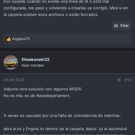
Eso sucede cuando no existe una línea de IA o está mal
configurada, me pasó y volviendo a crearlas se corrigió. Mirá si en
la carpeta existen esos archivos o están borrados.
Citar
Angelus75
R
e
a
c
Elmakanaki22
t
New member
i
o
n
28 Abr 2024
#10
s
Adjunto otra solución con algunos MODS.
:
No es mía, es de Racedepartament.
A veces es causado por una falta de coincidencia de marchas:
abra ai.ini y Engine.ini dentro de la carpeta 'datos' (si el automóvil