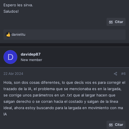
Espero les sirva.
Saludos!
Citar
danielitu
R
e
a
c
davidep87
D
t
New member
i
o
n
22 Abr 2024
#6
s
Hola, son dos cosas diferentes, lo que decís vos es para corregir el
:
trazado de la IA, el problema que se mencionaba es en la largada,
se corrige unos parámetros en un .txt que al largar hacen que
salgan derecho o se corran hacia el costado y salgan de la línea
ideal, ahora estoy buscando para la largada en movimiento con ma
IA
Citar