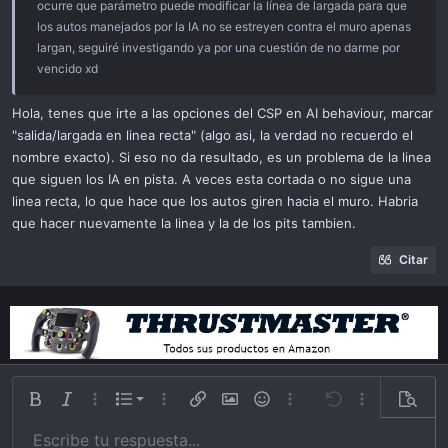
ocurre que parámetro puede modificar la línea de largada para que
cambiaría el valor de
ai.ini
a algo así como 7200.
los autos manejados por la IA no se estreyen contra el muro apenas
largan, seguiré investigando ya por una cuestión de no darme por
No funciona todas las veces, pero podría serlo. El caso de los autos
vencido xd
que intentas manejar.
Hola, tenes que irte a las opciones del CSP en AI behaviour, marcar
"salida/largada en linea recta" (algo asi, la verdad no recuerdo el
nombre exacto). Si eso no da resultado, es un problema de la linea
que siguen los IA en pista. A veces esta cortada o no sigue una
linea recta, lo que hace que los autos giren hacia el muro. Habria
que hacer nuevamente la linea y la de los pits tambien.
Citar
Lista ordenada
Bold
Itálica
Más opciones…
List
Más opciones…
Insert link
Insert image
Emoticonos
Más opciones…
Undo
Más opciones
Previsu
Lista desordena
Escribe tu respuesta...
Alinear a izquierda
9
Normal
Guardar borrador
Arial
Tamaño
Alineamiento
Cita
Redo
Videos
Toggle BB code
Color de texto
Paragraph format
Insert table
Remover formato
Familia
Insert horizontal line
Borradores
Strike-through
Spoiler
Subrayar
Código
Inline code
Inline spoiler