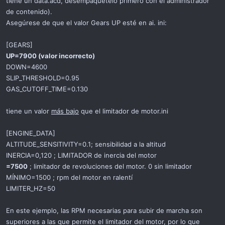
tiene un data.acd, desempaquételo primero con el administrador
de contenido).
Asegúrese de que el valor Gears UP esté en ai. ini:
[GEARS]
UP=7900 (valor incorrecto)
DOWN=4600
SLIP_THRESHOLD=0.95
GAS_CUTOFF_TIME=0.130
tiene un valor
más bajo
que el limitador de motor.ini
[ENGINE_DATA]
ALTITUDE_SENSITIVITY=0.1; sensibilidad a la altitud
INERCIA=0,120 ; LIMITADOR de inercia del motor
=7500
; limitador de revoluciones del motor. 0 sin limitador
MÍNIMO=1500 ; rpm del motor en ralentí
LIMITER_HZ=50
En este ejemplo, las RPM necesarias para subir de marcha son
superiores a las que permite el limitador del motor, por lo que