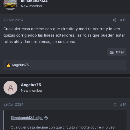
Elmakanaki22
New member
28 Abr 2024
#13
Cualquier casa decime con que circuito y mod te ocurre y lo veo.
quizas corrigiendo las lineas exteriores, las rojas que pueden estar
rotas ahi y dan problemas, se soluciona
Citar
Angelus75
R
e
a
c
Angelus75
A
t
New member
i
o
n
29 Abr 2024
#14
s
:
Elmakanaki22 dijo:
Cualquier casa decime con que circuito y mod te ocurre y lo veo.