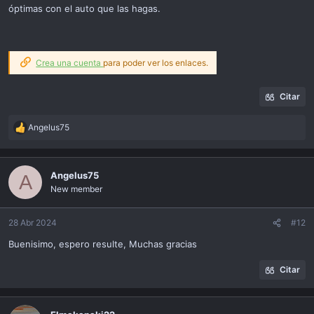
óptimas con el auto que las hagas.
Crea una cuenta
para poder ver los enlaces.
Citar
Angelus75
R
e
a
c
Angelus75
A
t
New member
i
o
n
28 Abr 2024
#12
s
Buenisimo, espero resulte, Muchas gracias
:
Citar