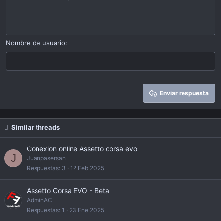
Indent
10
Eliminar borrador
Alinear a centro
Book Antiqua
Heading 1
Outdent
12
Courier New
Alinear a derecha
Heading 2
15
Georgia
Justify text
Nombre de usuario
Heading 3
18
Tahoma
22
Times New Roman
26
Trebuchet MS
Enviar respuesta
Verdana
Similar threads
Conexion online Assetto corsa evo
J
Juanpasersan
Respuestas
3
12 Feb 2025
Assetto Corsa EVO - Beta
AdminAC
Respuestas
1
23 Ene 2025