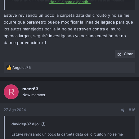
abra ai.ini y Engine.ini dentro de la carpeta 'datos' (si el automóvil
Haz clic para expandir...
tiene un data.acd, desempaquételo primero con el administrador de
contenido).
Estuve revisando un poco la carpeta data del circuito y no se me
Asegúrese de que el valor Gears UP esté en ai. ini:
ocurre que parámetro puede modificar la línea de largada para que
los autos manejados por la IA no se estreyen contra el muro
[GEARS]
apenas largan, seguiré investigando ya por una cuestión de no
UP=7900 (valor incorrecto)
darme por vencido xd
DOWN=4600
SLIP_THRESHOLD=0.95
Citar
GAS_CUTOFF_TIME=0.130
Angelus75
R
tiene un valor
más bajo
que el limitador de motor.ini
e
a
[ENGINE_DATA]
c
racer63
R
ALTITUDE_SENSITIVITY=0.1; sensibilidad a la altitud
t
New member
i
INERCIA=0,120 ; LIMITADOR de inercia del motor
o
=7500
; limitador de revoluciones del motor. 0 sin limitador
n
27 Ago 2024
#16
MÍNIMO=1500 ; rpm del motor en ralentí
s
LIMITER_HZ=50
:
davidep87 dijo:
En este ejemplo, las RPM necesarias para subir de marcha son
Estuve revisando un poco la carpeta data del circuito y no se me
superiores a las que permite el limitador del motor, por lo que