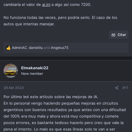
cambiaría el valor de
ai.ini
a algo así como 7200.
No funciona todas las veces, pero podría serlo. El caso de los
autos que intentas manejar.
Citar
AdminAC
,
danielitu
and
Angelus75
R
e
a
c
Elmakanaki22
t
New member
i
o
n
28 Abr 2024
#11
s
Por último leé este artículo sobre las mejoras de IA.
:
En lo personal vengo haciendo pequeñas mejoras en circuitos
argentinos con buenos resultados ya que antes con una dificultad
del 100% era muy mala y ahora está muy competitiva y comete
pocos errores, es bastante tedioso hacerlo pero creo que vale la
pena el intento. Lo malo es que esas líneas solo te van a ser