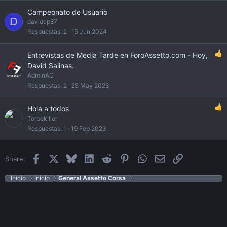
Campeonato de Usuario
D
davidep87
Respuestas
2
15 Jun 2024
Entrevistas de Media Tarde en ForoAssetto.com - Hoy,
David Salinas.
AdminAC
Respuestas
2
25 May 2023
Hola a todos
Torpekiller
Respuestas
1
19 Feb 2023
Facebook
X
Bluesky
LinkedIn
Reddit
Pinterest
WhatsApp
Email
Enlace
Share:
Inicio
Inicio
General Assetto Corsa