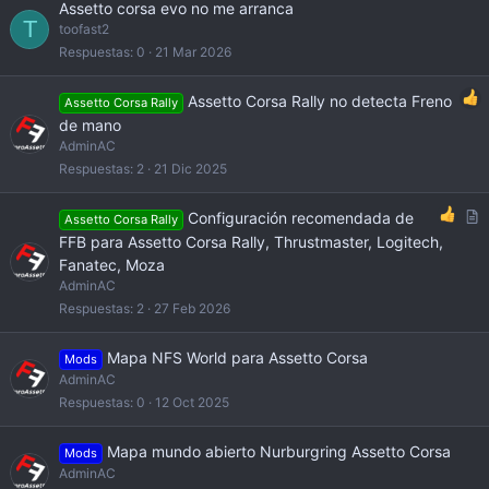
Assetto corsa evo no me arranca
T
toofast2
Respuestas
0
21 Mar 2026
Assetto Corsa Rally no detecta Freno
Assetto Corsa Rally
de mano
AdminAC
Respuestas
2
21 Dic 2025
A
Configuración recomendada de
Assetto Corsa Rally
r
FFB para Assetto Corsa Rally, Thrustmaster, Logitech,
t
Fanatec, Moza
i
AdminAC
c
Respuestas
2
27 Feb 2026
l
e
Mapa NFS World para Assetto Corsa
Mods
AdminAC
Respuestas
0
12 Oct 2025
Mapa mundo abierto Nurburgring Assetto Corsa
Mods
AdminAC