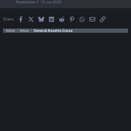
Respuestas
1
13 Jun 2025
Facebook
X
Bluesky
LinkedIn
Reddit
Pinterest
WhatsApp
Email
Enlace
Share:
Inicio
Inicio
General Assetto Corsa