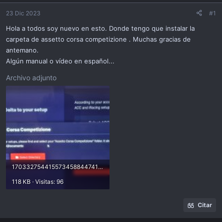
ó
n
23 Dic 2023
#1
Hola a todos soy nuevo en esto. Donde tengo que instalar la
carpeta de assetto corsa competizione . Muchas gracias de
antemano.
Algún manual o vídeo en español...
Archivo adjunto
17033275441557345884474103502600.jpg
118 KB · Visitas: 96
Citar