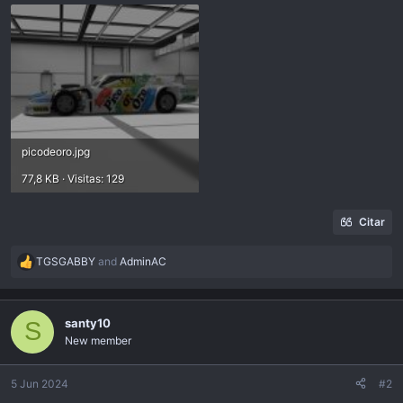
picodeoro.jpg
77,8 KB · Visitas: 129
Citar
TGSGABBY
and
AdminAC
R
e
a
c
santy10
S
t
New member
i
o
n
5 Jun 2024
#2
s