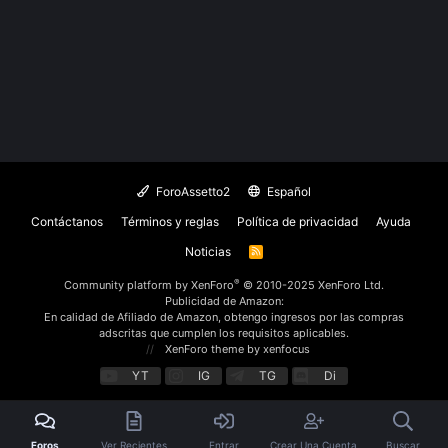
ForoAssetto2
Español
Contáctanos
Términos y reglas
Política de privacidad
Ayuda
Noticias
R
S
S
®
Community platform by XenForo
© 2010-2025 XenForo Ltd.
Publicidad de Amazon:
En calidad de Afiliado de Amazon, obtengo ingresos por las compras
adscritas que cumplen los requisitos aplicables.
XenForo theme
by xenfocus
YT
IG
TG
Di
Foros
Ver Recientes
Entrar
Crear Una Cuenta
Buscar