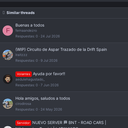
Similar threads
Buenas a todos
F
fernaandezro
Respuestas
0
24 Jul 2026
(WIP) Circuito de Aspar Trazado de la Drift Spain
Iraitzzz
Respuestas
0
9 Jul 2026
Ayuda por favor!!
Volantes
aedulehagustado_
Respuestas
0
7 Jun 2026
Hola amigos, saludos a todos
cirodirosa
Respuestas
0
24 May 2026
NUEVO SERVER 🏁 BNT - ROAD CARS |
Servidor