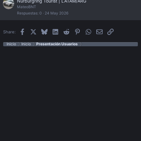
Nürburgring Tourist | LATAM/ARG
MateoBNT
Respuestas
0
24 May 2026
Facebook
X
Bluesky
LinkedIn
Reddit
Pinterest
WhatsApp
Email
Enlace
Share:
Inicio
Inicio
Presentación Usuarios