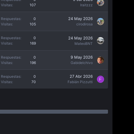
Visitas
107
Iraitzzz
24 May 2026
Respuestas
0
Visitas
105
cirodirosa
24 May 2026
Respuestas
0
Visitas
169
MateoBNT
9 May 2026
Respuestas
0
Visitas
196
Gabidelchivo
27 Abr 2026
Respuestas
0
F
Visitas
70
Fabián Pizzutti