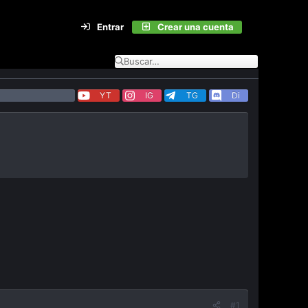
Entrar
Crear una cuenta
YT
IG
TG
Di
#1