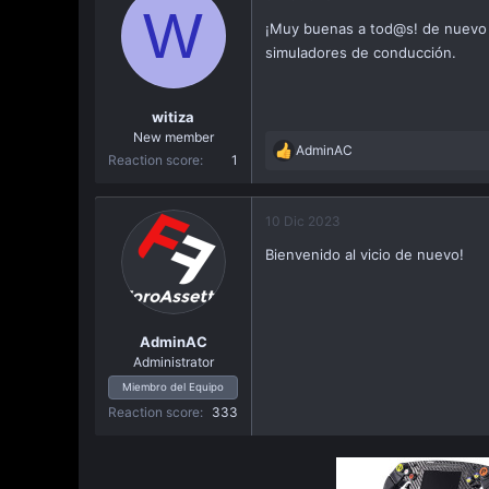
W
a
¡Muy buenas a tod@s! de nuevo he
c
simuladores de conducción.
i
ó
n
witiza
New member
AdminAC
R
Reaction score
1
e
a
c
10 Dic 2023
t
Bienvenido al vicio de nuevo!
i
o
n
s
:
AdminAC
Administrator
Miembro del Equipo
Reaction score
333