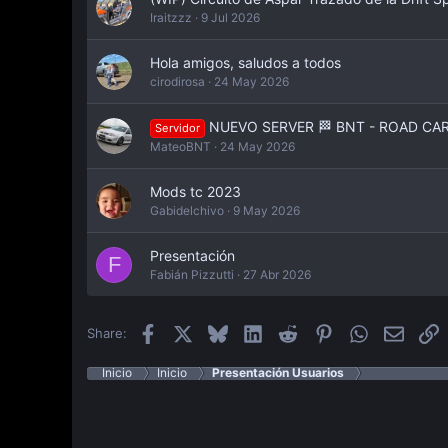
Iraitzzz
9 Jul 2026
Hola amigos, saludos a todos
cirodirosa
24 May 2026
NUEVO SERVER 🏁 BNT - ROAD CARS 
Servidor
MateoBNT
24 May 2026
Mods tc 2023
Gabidelchivo
9 May 2026
Presentación
F
Fabián Pizzutti
27 Abr 2026
Facebook
X
Bluesky
LinkedIn
Reddit
Pinterest
WhatsApp
Email
E
Share:
Inicio
Inicio
Presentación Usuarios