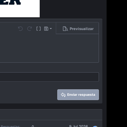
Previsualizar
Guardar borrador
…
Undo
Redo
Toggle BB code
Borradores
Eliminar borrador
Enviar respuesta
9 Jul 2026
Respuestas
0