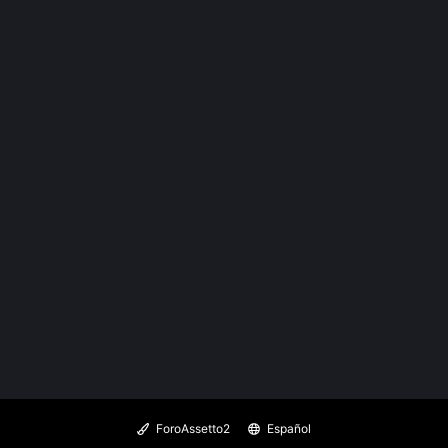
ForoAssetto2
Español