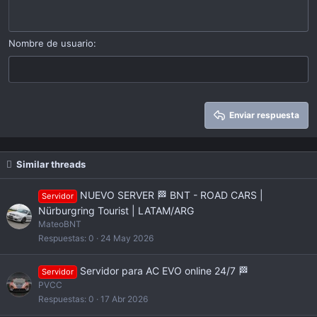
Heading 1
Outdent
12
Courier New
Alinear a derecha
Heading 2
15
Georgia
Justify text
Nombre de usuario
Heading 3
18
Tahoma
22
Times New Roman
26
Trebuchet MS
Enviar respuesta
Verdana
Similar threads
NUEVO SERVER 🏁 BNT - ROAD CARS |
Servidor
Nürburgring Tourist | LATAM/ARG
MateoBNT
Respuestas
0
24 May 2026
Servidor para AC EVO online 24/7 🏁
Servidor
PVCC
Respuestas
0
17 Abr 2026