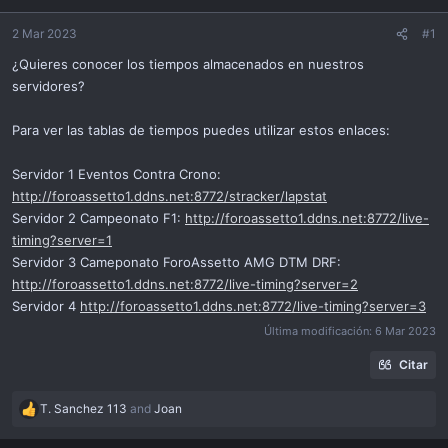
i
ó
2 Mar 2023
#1
n
¿Quieres conocer los tiempos almacenados en nuestros
servidores?
Para ver las tablas de tiempos puedes utilizar estos enlaces:
Servidor 1 Eventos Contra Crono:
http://foroassetto1.ddns.net:8772/stracker/lapstat
Servidor 2 Campeonato F1:
http://foroassetto1.ddns.net:8772/live-
timing?server=1
Servidor 3 Cameponato ForoAssetto AMG DTM DRF:
http://foroassetto1.ddns.net:8772/live-timing?server=2
Servidor 4
http://foroassetto1.ddns.net:8772/live-timing?server=3
Última modificación:
6 Mar 2023
Citar
T. Sanchez 113
and
Joan
R
e