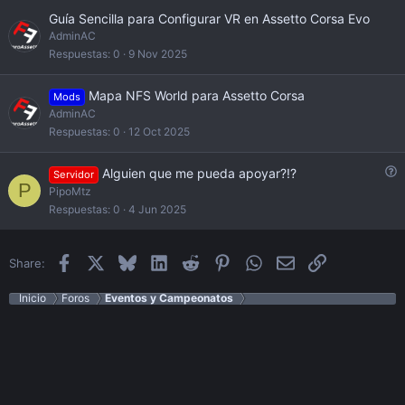
Guía Sencilla para Configurar VR en Assetto Corsa Evo
AdminAC
Respuestas
0
9 Nov 2025
Mapa NFS World para Assetto Corsa
Mods
AdminAC
Respuestas
0
12 Oct 2025
Q
Alguien que me pueda apoyar?!?
Servidor
P
u
PipoMtz
e
Respuestas
0
4 Jun 2025
s
t
i
Facebook
X
Bluesky
LinkedIn
Reddit
Pinterest
WhatsApp
Email
Enlace
Share:
o
n
Inicio
Foros
Eventos y Campeonatos