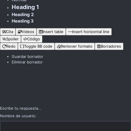
Heading 1
Heading 2
Heading 3
Cita
Videos
Insert table
Insert horizontal line
Spoiler
Código
Redo
Toggle BB code
Remover formato
Borradores
Guardar borrador
Eliminar borrador
Escribe tu respuesta...
Nombre de usuario