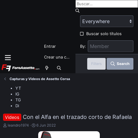
Buscar solo títulos
By:
Entrar
Crear una cuenta
Filters
Search
Capturas y Videos de Assetto Corsa
YT
IG
TG
Di
Con el Alfa en el trazado corto de Rafaela
Videos
E
F
leandro1974
6 Jun 2022
m
e
p
c