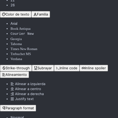
26
Color de texto
Familia
Arial
Book Antiqua
Courier New
Georgia
Tahoma
Times New Roman
Trebuchet MS
Verdana
Strike-through
Subrayar
Inline code
Inline spoiler
Alineamiento
Alinear a izquierda
Alinear a centro
Alinear a derecha
Justify text
Paragraph format
Normal