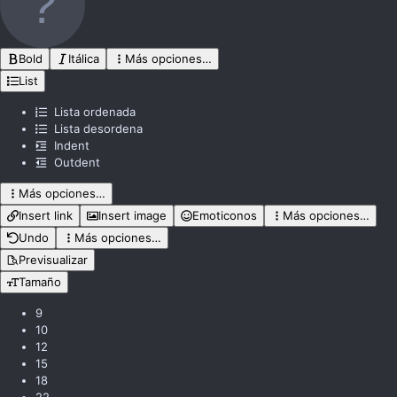
s
:
Bold
Itálica
Más opciones…
List
Lista ordenada
Lista desordena
Indent
Outdent
Más opciones…
Insert link
Insert image
Emoticonos
Más opciones…
Undo
Más opciones…
Previsualizar
Tamaño
9
10
12
15
18
22