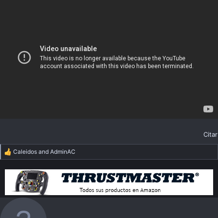
Citar
Caleidos
and
AdminAC
R
e
a
c
t
i
o
n