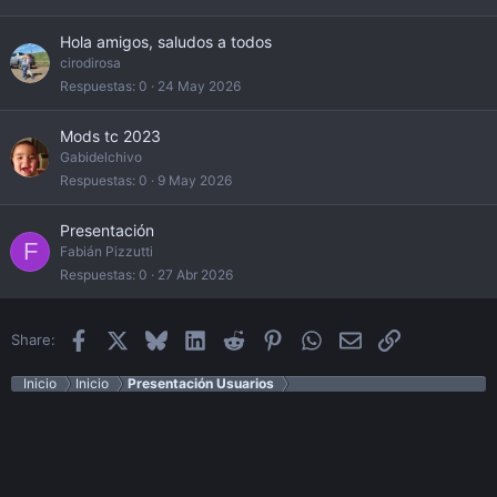
Hola amigos, saludos a todos
cirodirosa
Respuestas
0
24 May 2026
Mods tc 2023
Gabidelchivo
Respuestas
0
9 May 2026
Presentación
F
Fabián Pizzutti
Respuestas
0
27 Abr 2026
Facebook
X
Bluesky
LinkedIn
Reddit
Pinterest
WhatsApp
Email
Enlace
Share:
Inicio
Inicio
Presentación Usuarios