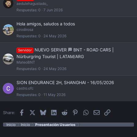
aedulehagustado_
Respuestas
0
7 Jun 2026
Hola amigos, saludos a todos
cirodirosa
Respuestas
0
24 May 2026
NUEVO SERVER 🏁 BNT - ROAD CARS |
Servidor
Nürburgring Tourist | LATAM/ARG
MateoBNT
Respuestas
0
24 May 2026
SION ENDURANCE 2H, SHANGHAI - 16/05/2026
castro.ofc
Respuestas
0
11 May 2026
Facebook
X
Bluesky
LinkedIn
Reddit
Pinterest
WhatsApp
Email
Enlace
Share:
Inicio
Inicio
Presentación Usuarios