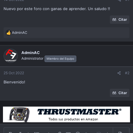
ó
n
Nuevo por este foro con ganas de aprender. Un saludo !!
Citar
AdminAC
R
e
a
c
AdminAC
t
Administrator
Miembro del Equipo
i
o
n
25 Oct 2022
#2
s
Bienvenido!
:
Citar