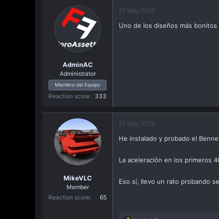
c
27 May 2022
t
Uno de los diseños más bonitos de
i
o
n
s
:
AdminAC
Administrator
Miembro del Equipo
Reaction score
333
27 May 2022
He instalado y probado el Benne
La aceleración en los primeros 
MikeVLC
Eso sí, llevo un rato probando 
Member
Reaction score
65