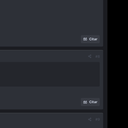
Citar
#8
Citar
#9