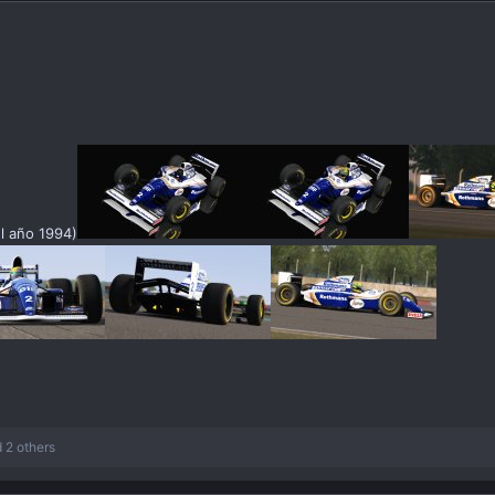
l año 1994)
 2 others