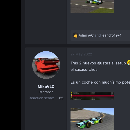
AdminAC
and
leandro1974
R
e
a
c
27 May 2022
t
Tras 2 nuevos ajustes al setup
i
o
el sacacorchos.
n
s
Es un coche con muchísimo poten
:
MikeVLC
Member
Reaction score
65