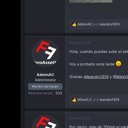
AdminAC
and
leandro1974
R
e
a
c
28 May 2022
t
Hola, cuando puedas sube el s
i
o
n
Voy a probarlo esta tarde
.
s
:
AdminAC
Gracias
@leandro1974
y
@MikeV
Administrator
Miembro del Equipo
Reaction score
333
MikeVLC
and
leandro1974
R
e
a
c
28 May 2022
t
Por cierto, mas de 700mb el pac
i