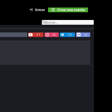
Entrar
Crear una cuenta
YT
IG
TG
Di