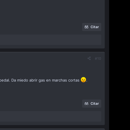
Citar
#10
pedal. Da miedo abrir gas en marchas cortas
.
Citar