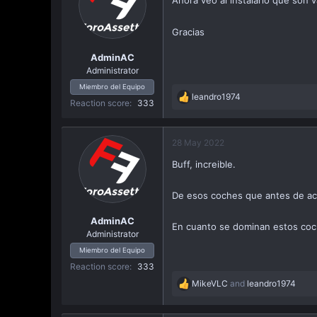
Ahora veo al instalarlo que son 
Gracias
AdminAC
Administrator
Miembro del Equipo
leandro1974
R
Reaction score
333
e
a
c
28 May 2022
t
Buff, increible.
i
o
n
De esos coches que antes de ace
s
:
AdminAC
En cuanto se dominan estos coch
Administrator
Miembro del Equipo
Reaction score
333
MikeVLC
and
leandro1974
R
e
a