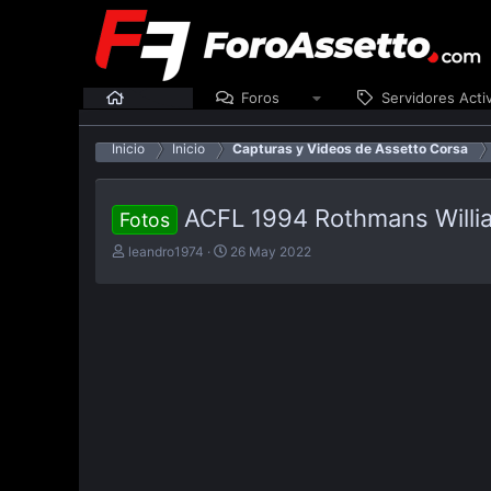
Inicio
Foros
Servidores Acti
Inicio
Inicio
Capturas y Videos de Assetto Corsa
ACFL 1994 Rothmans Willi
Fotos
E
F
leandro1974
26 May 2022
m
e
p
c
e
h
z
a
ó
d
e
e
l
p
t
u
e
b
m
l
a
i
c