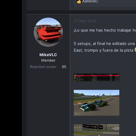
AdminAC
R
e
a
c
27 May 2022
t
¡Lo que me has hecho trabajar h
i
o
n
5 setups, al final he editado un
s
East, trompo y fuera de la pista
:
MikeVLC
Member
Reaction score
65