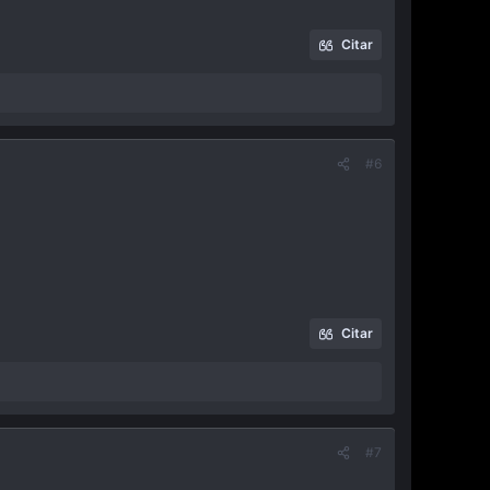
Citar
#6
Citar
#7