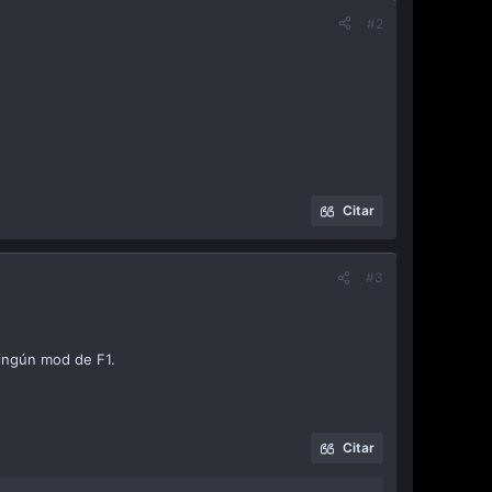
#2
Citar
#3
ningún mod de F1.
Citar