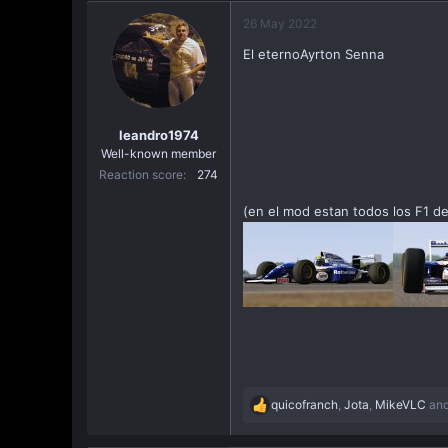
a
26 May 2022
c
i
El eternoAyrton Senna
ó
n
leandro1974
Well-known member
Reaction score
274
(en el mod estan todos los F1 de
quicofranch
,
Jota
,
MikeVLC
and
R
e
a