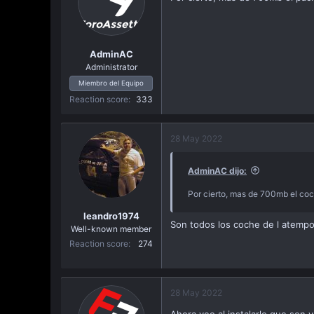
o
n
s
:
AdminAC
Administrator
Miembro del Equipo
Reaction score
333
28 May 2022
AdminAC dijo:
Por cierto, mas de 700mb el co
leandro1974
Son todos los coche de l atempor
Well-known member
Reaction score
274
28 May 2022