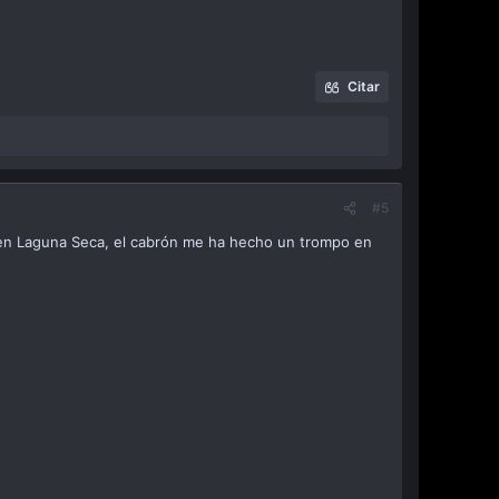
Citar
#5
 en Laguna Seca, el cabrón me ha hecho un trompo en