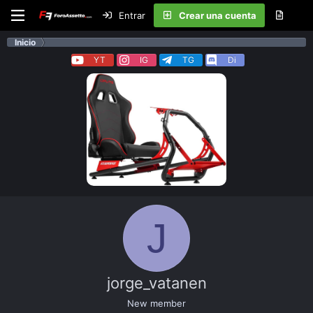
Entrar
Crear una cuenta
Inicio
YT
IG
TG
Di
J
jorge_vatanen
New member