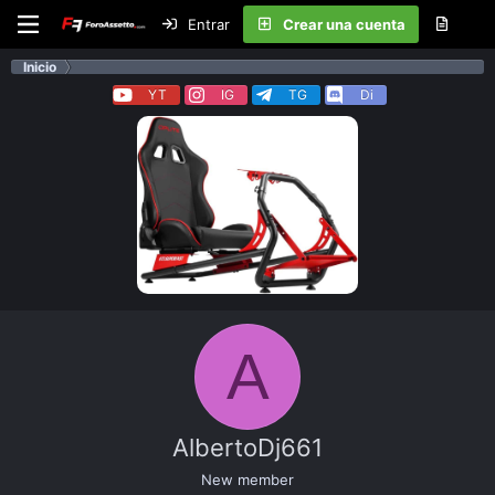
Entrar
Crear una cuenta
Inicio
YT
IG
TG
Di
A
AlbertoDj661
New member