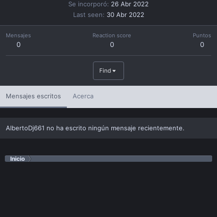
Se incorporó
26 Abr 2022
Last seen
30 Abr 2022
Mensajes
Reaction score
Puntos
0
0
0
Find
Mensajes escritos
Acerca
AlbertoDj661 no ha escrito ningún mensaje recientemente.
Inicio