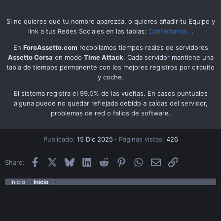
Si no quieres que tu nombre aparezca, o quieres añadir tu Equipo y
link a tus Redes Sociales en las tablas:
Contáctanos.
.
En
ForoAssetto.com
recopilamos tiempos reales de servidores
Assetto Corsa
en modo
Time Attack
. Cada servidor mantiene una
tabla de tiempos permanente con los mejores registros por circuito
y coche.
El sistema registra el 99.5% de las vueltas. En casos puntuales
alguna puede no quedar reflejada debido a caídas del servidor,
problemas de red o fallos de software.
Publicado
15 Dic 2025
Páginas vistas
426
Facebook
X
Bluesky
LinkedIn
Reddit
Pinterest
WhatsApp
Email
Enlace
Share:
Inicio
Inicio