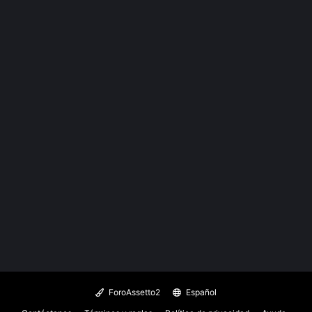
ForoAssetto2
Español