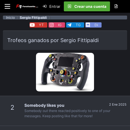
Entrar
Crear una cuenta
Inicio
Sergio Fittipaldi
YT
IG
TG
Di
Trofeos ganados por Sergio Fittipaldi
2 Ene 2025
Somebody likes you
2
Somebody out there reacted positively to one of your
messages. Keep posting like that for more!