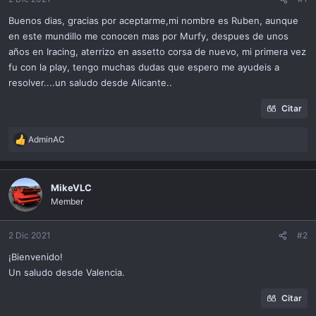
ó
n
Buenos dias, gracias por aceptarme,mi nombre es Ruben, aunque
en este mundillo me conocen mas por Murfy, despues de unos
años en Iracing, aterrizo en assetto corsa de nuevo, mi primera vez
fu con la play, tengo muchas dudas que espero me ayudeis a
resolver....un saludo desde Alicante..
Citar
AdminAC
R
e
a
c
MikeVLC
t
Member
i
o
n
2 Dic 2021
#2
s
¡Bienvenido!
:
Un saludo desde Valencia.
Citar