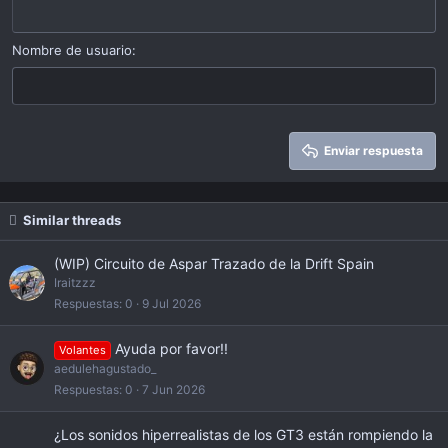
Outdent
12
Courier New
Alinear a derecha
Heading 2
15
Georgia
Justify text
Nombre de usuario
Heading 3
18
Tahoma
22
Times New Roman
26
Trebuchet MS
Enviar respuesta
Verdana
Similar threads
(WIP) Circuito de Aspar Trazado de la Drift Spain
Iraitzzz
Respuestas
0
9 Jul 2026
Ayuda por favor!!
Volantes
aedulehagustado_
Respuestas
0
7 Jun 2026
¿Los sonidos hiperrealistas de los GT3 están rompiendo la