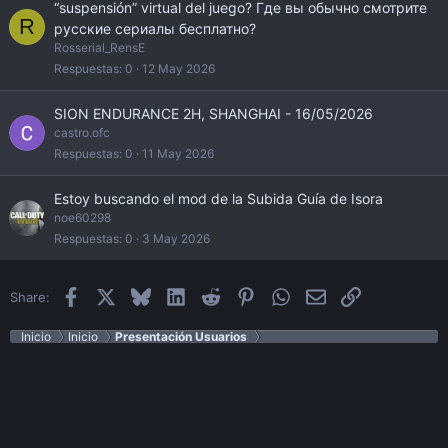
“suspensión” virtual del juego? Где вы обычно смотрите
R
русские сериалы бесплатно?
Rosserial_RensE
Respuestas
0
12 May 2026
SION ENDURANCE 2H, SHANGHAI - 16/05/2026
castro.ofc
Respuestas
0
11 May 2026
Estoy buscando el mod de la Subida Guía de Isora
noe60298
Respuestas
0
3 May 2026
Facebook
X
Bluesky
LinkedIn
Reddit
Pinterest
WhatsApp
Email
Enlace
Share:
Inicio
Inicio
Presentación Usuarios