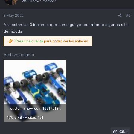
Well-known member
i
o
n
8 May 2022
#5
s
Aca estan las 3 iociones que consegui yo recorriendo algunos sitis
:
de modds
Crea una cuenta
para poder ver los enlaces.
Archivo adjunto
__custom_showroom_1651721863.jpg
170,6 KB · Visitas: 151
Citar