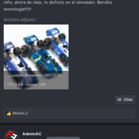
niño, ahora de viejo, lo disfruto en el simulador. Bendita
tecnologia!!!!!!
Archivo adjunto
__custom_showroom_1651721863.jpg
170,6 KB · Visitas: 164
Citar
MikeVLC
R
e
a
c
AdminAC
t