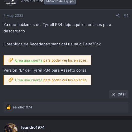
Administrator
Miembro del Equipo
i
o
n
7 May 2022
#4
s
Ya que hablamos del Tyrrell P34 dejo aquí los enlaces para
:
descargarlo
Obtenidos de Racedepartment del usuario Delta7Fox
Crea una cuenta
para poder ver los enlaces.
Version "B" del Tyrrel P34 para Assetto corsa
Crea una cuenta
para poder ver los enlaces.
Citar
leandro1974
R
e
a
c
leandro1974
t