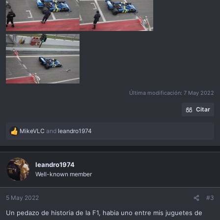
Última modificación:
7 May 2022
Citar
MikeVLC
and
leandro1974
R
e
a
c
leandro1974
t
Well-known member
i
o
n
5 May 2022
#3
s
Un pedazo de historia de la F1, habia uno entre mis juguetes de
: