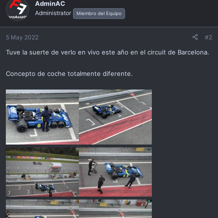
c
AdminAC
t
Administrator
Miembro del Equipo
i
o
n
5 May 2022
#2
s
Tuve la suerte de verlo en vivo este año en el circuit de Barcelona.
:
Concepto de coche totalmente diferente.