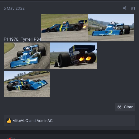
ó
n
5 May 2022
#1
F1 1976, Tyrrell P34
Citar
MikeVLC
and
AdminAC
R
e
a