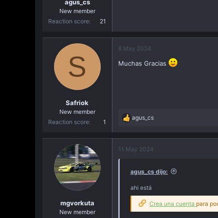
agus_cs
New member
Reaction score
21
8 May 2024
S
Muchas Gracias
Safriok
New member
agus_cs
R
Reaction score
1
e
a
c
11 May 2024
t
i
agus_cs dijo:
o
n
ahi está
s
:
mgvorkuta
Crea una cuenta
para pod
New member