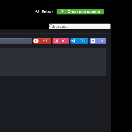
Entrar
Crear una cuenta
YT
IG
TG
Di