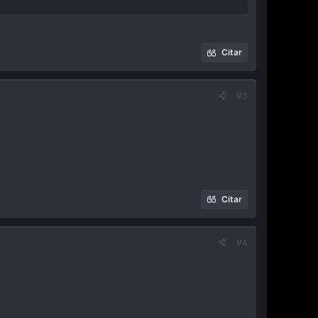
Citar
#3
Citar
#4