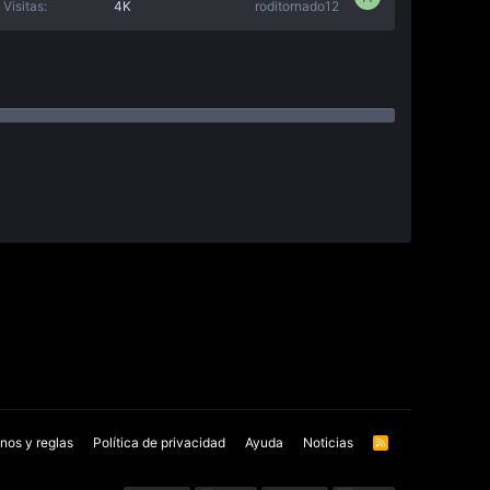
Visitas
4K
roditornado12
nos y reglas
Política de privacidad
Ayuda
Noticias
R
S
S