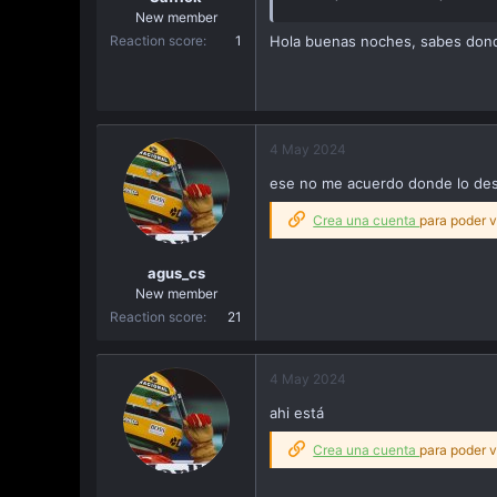
New member
Reaction score
1
Hola buenas noches, sabes dond
4 May 2024
ese no me acuerdo donde lo des
Crea una cuenta
para poder v
agus_cs
New member
Reaction score
21
4 May 2024
ahi está
Crea una cuenta
para poder v