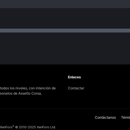
nlace
Enlaces
odos los niveles, con intención de
Contactar
peonatos de Assetto Corsa,
Contáctanos
Térmi
®
 XenForo
© 2010-2025 XenForo Ltd.