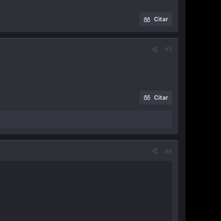
Citar
#5
Citar
#6