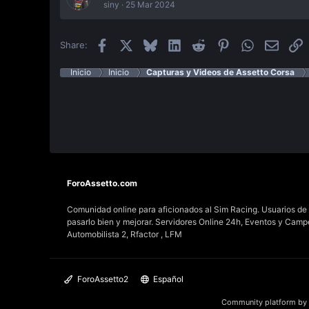
siny
25 Mar 2024
Facebook
X
Bluesky
LinkedIn
Reddit
Pinterest
WhatsApp
Email
E
Share:
Inicio
Inicio
Capturas y Videos de Assetto Corsa
ForoAssetto.com
Comunidad online para aficionados al Sim Racing. Usuarios de t
pasarlo bien y mejorar. Servidores Online 24h, Eventos y Cam
Automobilista 2, Rfactor , LFM
ForoAssetto2
Español
Community platform by