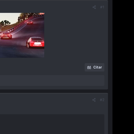
#1
Citar
#2