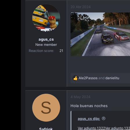
a
20 Abr 2024
c
i
ó
n
agus_cs
New member
Reaction score
21
Ale2Passos
and
danielitu
R
e
a
c
4 May 2024
S
t
Hola buenas noches
i
o
n
agus_cs dijo:
s
:
Ver adjunto 1322
Ver adjunto 13
Safriok