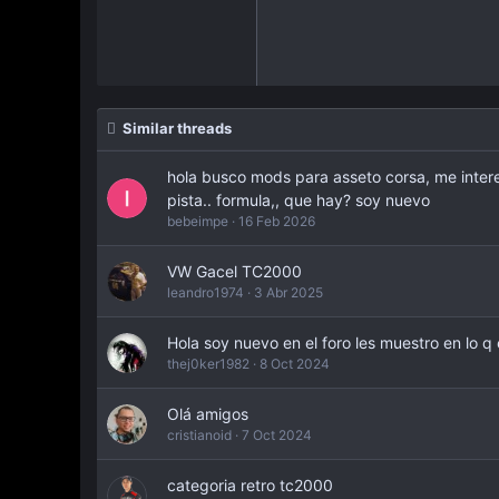
Times New Roman
Trebuchet MS
Verdana
Similar threads
hola busco mods para asseto corsa, me interes
pista.. formula,, que hay? soy nuevo
bebeimpe
16 Feb 2026
VW Gacel TC2000
leandro1974
3 Abr 2025
Hola soy nuevo en el foro les muestro en lo q
thej0ker1982
8 Oct 2024
Olá amigos
cristianoid
7 Oct 2024
categoria retro tc2000