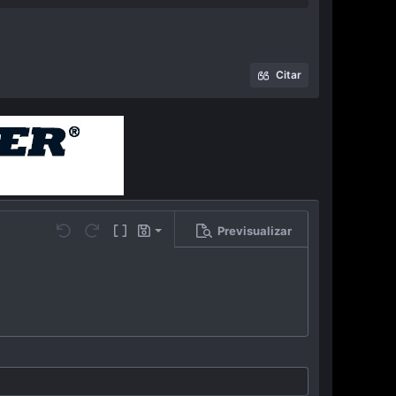
Citar
Previsualizar
Guardar borrador
…
Undo
Redo
Toggle BB code
Borradores
Eliminar borrador