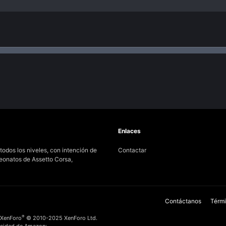
nlace
Enlaces
odos los niveles, con intención de
Contactar
peonatos de Assetto Corsa,
Contáctanos
Térmi
®
 XenForo
© 2010-2025 XenForo Ltd.