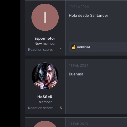
a
10 Feb 2024
c
I
i
Hola desde Santander
ó
n
ispormotor
New member
AdminAC
R
Reaction score
1
e
a
c
11 Feb 2024
t
Buenas!
i
o
n
s
:
HaSSeR
Member
Reaction score
5
11 Feb 2024