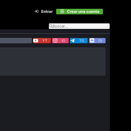
Entrar
Crear una cuenta
YT
IG
TG
Di