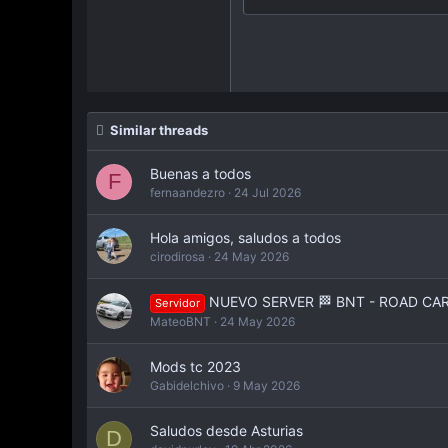
26
Times New Roman
Trebuchet MS
Verdana
Similar threads
Buenas a todos
F
fernaandezro
24 Jul 2026
Hola amigos, saludos a todos
cirodirosa
24 May 2026
NUEVO SERVER 🏁 BNT - ROAD CARS 
Servidor
MateoBNT
24 May 2026
Mods tc 2023
Gabidelchivo
9 May 2026
Saludos desde Asturias
D