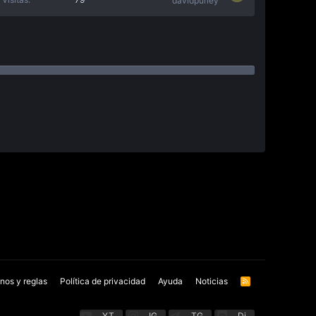
davidpurley
nos y reglas
Política de privacidad
Ayuda
Noticias
R
S
S
YT
IG
TG
Di