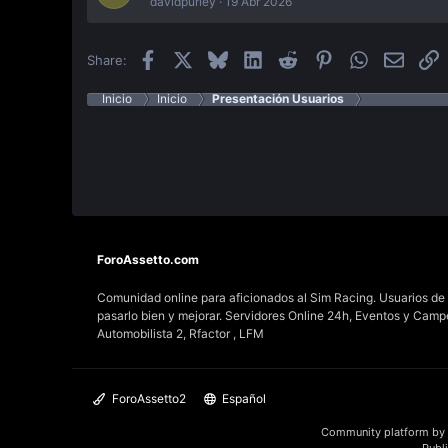
davidpurley
19 Abr 2026
Facebook
X
Bluesky
LinkedIn
Reddit
Pinterest
WhatsApp
Email
E
Share:
Inicio
Inicio
Presentación Usuarios
ForoAssetto.com
Comunidad online para aficionados al Sim Racing. Usuarios de t
pasarlo bien y mejorar. Servidores Online 24h, Eventos y Cam
Automobilista 2, Rfactor , LFM
ForoAssetto2
Español
Community platform by