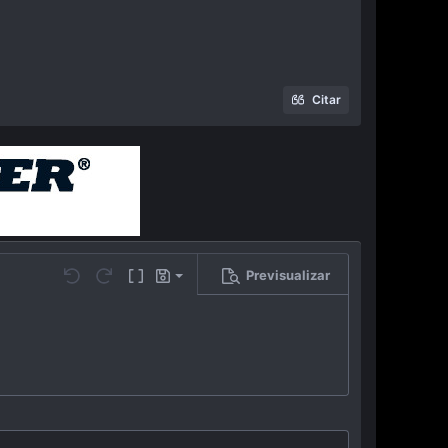
Citar
Previsualizar
Guardar borrador
…
Undo
Redo
Toggle BB code
Borradores
Eliminar borrador