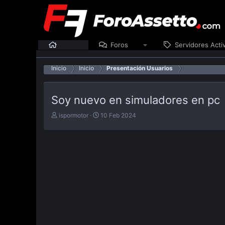
Inicio
Foros
Servidores Acti
Inicio
Inicio
Presentación Usuarios
Soy nuevo en simuladores en pc
E
F
ispormotor
10 Feb 2024
m
e
p
c
e
h
z
a
ó
d
e
e
l
p
t
u
e
b
m
l
a
i
c