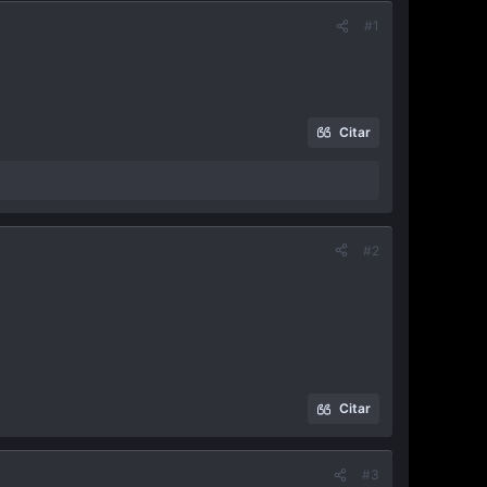
#1
Citar
#2
Citar
#3