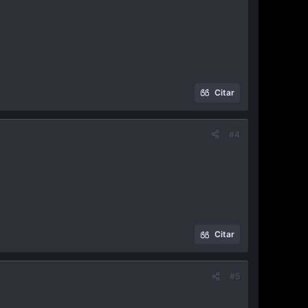
Citar
#4
Citar
#5