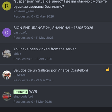
“suspensión” virtual del juego? Где вы обычно смотрите
R
русские сериалы бесплатно?
Rosserial_RensE
Respuestas
0
12 May 2026
SION ENDURANCE 2H, SHANGHAI - 16/05/2026
castro.ofc
Respuestas
0
11 May 2026
You have been kicked from the server
chick
Respuestas
1
13 Abr 2026
Saludos de un Gallego por Vinarós (Castellón)
ROWTAL
Respuestas
0
29 Mar 2026
WVR
Pregunta
elgordodeford
Respuestas
0
3 Mar 2026