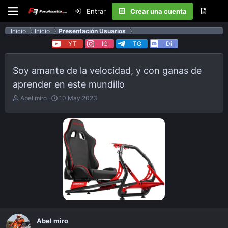
Entrar
Crear una cuenta
Inicio
Inicio
Presentación Usuarios
YT
IG
TG
Di
Soy amante de la velocidad, y con ganas de
aprender en este mundillo
E
F
Abel miro
10 May 2023
m
e
p
c
e
h
z
a
ó
d
e
e
l
p
t
u
e
b
m
l
a
i
c
a
Abel miro
c