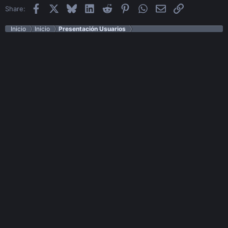
Facebook
X
Bluesky
LinkedIn
Reddit
Pinterest
WhatsApp
Email
Enlace
Share:
Inicio
Inicio
Presentación Usuarios