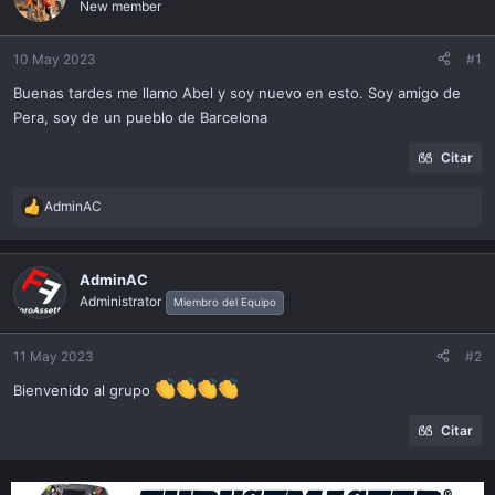
New member
i
ó
n
10 May 2023
#1
Buenas tardes me llamo Abel y soy nuevo en esto. Soy amigo de
Pera, soy de un pueblo de Barcelona
Citar
AdminAC
R
e
a
c
AdminAC
t
Administrator
Miembro del Equipo
i
o
n
11 May 2023
#2
s
Bienvenido al grupo
:
Citar