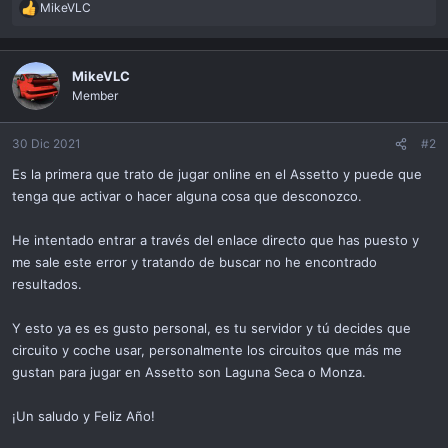
MikeVLC
R
e
a
c
MikeVLC
t
Member
i
o
n
30 Dic 2021
#2
s
Es la primera que trato de jugar online en el Assetto y puede que
:
tenga que activar o hacer alguna cosa que desconozco.
He intentado entrar a través del enlace directo que has puesto y
me sale este error y tratando de buscar no he encontrado
resultados.
Y esto ya es es gusto personal, es tu servidor y tú decides que
circuito y coche usar, personalmente los circuitos que más me
gustan para jugar en Assetto son Laguna Seca o Monza.
¡Un saludo y Feliz Año!