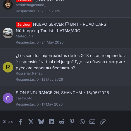
aedulehagustado_
Respuestas
0
7 Jun 2026
NUEVO SERVER 🏁 BNT - ROAD CARS |
Servidor
Nürburgring Tourist | LATAM/ARG
MateoBNT
Respuestas
0
24 May 2026
¿Los sonidos hiperrealistas de los GT3 están rompiendo la
“suspensión” virtual del juego? Где вы обычно смотрите
R
русские сериалы бесплатно?
Rosserial_RensE
Respuestas
0
12 May 2026
SION ENDURANCE 2H, SHANGHAI - 16/05/2026
castro.ofc
Respuestas
0
11 May 2026
Facebook
X
Bluesky
LinkedIn
Reddit
Pinterest
WhatsApp
Email
Enlace
Share: