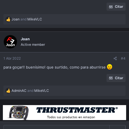
Citar
Joan
and
MikeVLC
R
e
a
c
Joan
t
Active member
i
o
n
1 Abr 2022
#4
s
para goçar!! buenísimo! que surtido, como para aburrirse
:
Citar
AdminAC
and
MikeVLC
R
e
a
c
t
i
o
n