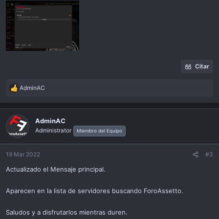
Citar
AdminAC
R
e
a
c
AdminAC
t
Administrator
Miembro del Equipo
i
o
n
19 Mar 2022
#3
s
Actualizado el Mensaje principal.
:
Aparecen en la lista de servidores buscando ForoAssetto.
Saludos y a disfrutarlos mientras duren.