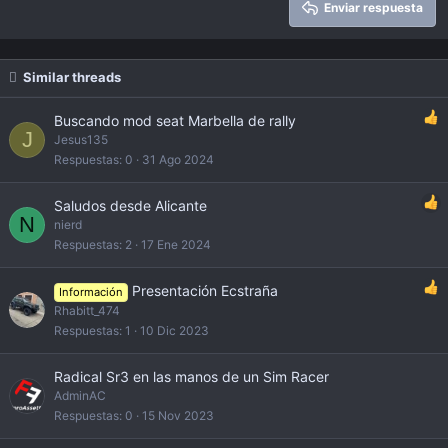
Enviar respuesta
Verdana
Similar threads
Buscando mod seat Marbella de rally
J
Jesus135
Respuestas
0
31 Ago 2024
Saludos desde Alicante
N
nierd
Respuestas
2
17 Ene 2024
Presentación Ecstraña
Información
Rhabitt_474
Respuestas
1
10 Dic 2023
Radical Sr3 en las manos de un Sim Racer
AdminAC
Respuestas
0
15 Nov 2023