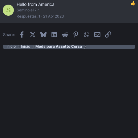
Hello from America
S
Seminole17jr
Respuestas
1
21 Abr 2023
Facebook
X
Bluesky
LinkedIn
Reddit
Pinterest
WhatsApp
Email
Enlace
Share:
Inicio
Inicio
Mods para Assetto Corsa