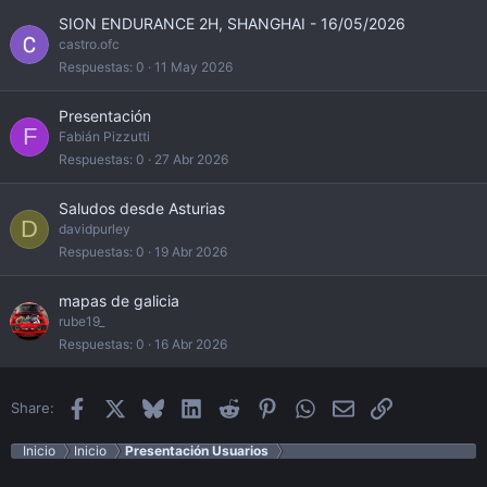
SION ENDURANCE 2H, SHANGHAI - 16/05/2026
castro.ofc
Respuestas
0
11 May 2026
Presentación
F
Fabián Pizzutti
Respuestas
0
27 Abr 2026
Saludos desde Asturias
D
davidpurley
Respuestas
0
19 Abr 2026
mapas de galicia
rube19_
Respuestas
0
16 Abr 2026
Facebook
X
Bluesky
LinkedIn
Reddit
Pinterest
WhatsApp
Email
Enlace
Share:
Inicio
Inicio
Presentación Usuarios