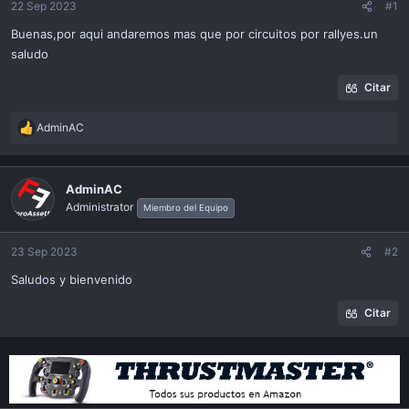
ó
22 Sep 2023
#1
n
Buenas,por aqui andaremos mas que por circuitos por rallyes.un
saludo
Citar
AdminAC
R
e
a
c
AdminAC
t
Administrator
Miembro del Equipo
i
o
n
23 Sep 2023
#2
s
Saludos y bienvenido
:
Citar