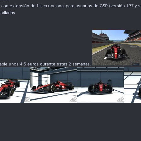
 con extensión de física opcional para usuarios de CSP (versión 1.77 y s
talladas
able unos 4,5 euros durante estas 2 semanas.