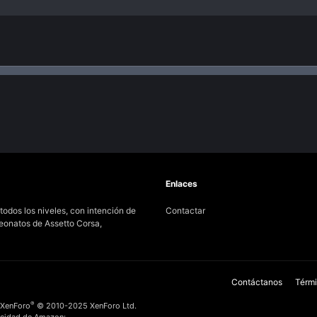
nlace
Enlaces
odos los niveles, con intención de
Contactar
peonatos de Assetto Corsa,
Contáctanos
Térmi
®
 XenForo
© 2010-2025 XenForo Ltd.