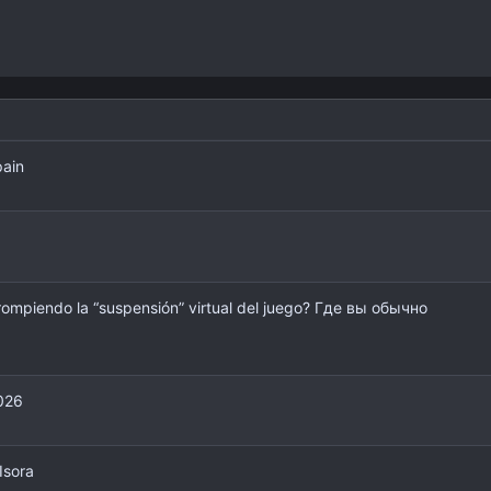
pain
 rompiendo la “suspensión” virtual del juego? Где вы обычно
026
Isora