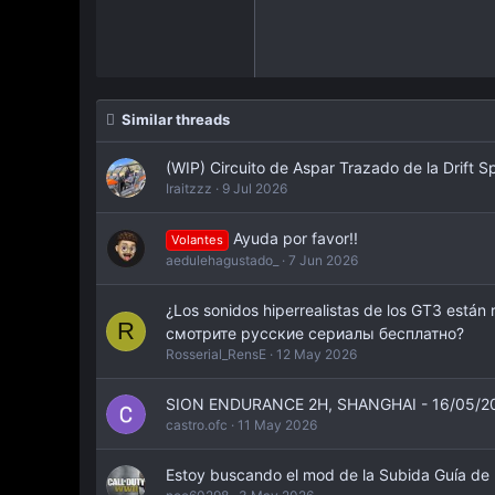
Trebuchet MS
Verdana
Similar threads
(WIP) Circuito de Aspar Trazado de la Drift S
Iraitzzz
9 Jul 2026
Ayuda por favor!!
Volantes
aedulehagustado_
7 Jun 2026
¿Los sonidos hiperrealistas de los GT3 están
R
смотрите русские сериалы бесплатно?
Rosserial_RensE
12 May 2026
SION ENDURANCE 2H, SHANGHAI - 16/05/2
castro.ofc
11 May 2026
Estoy buscando el mod de la Subida Guía de 