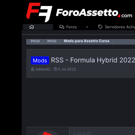
Inicio
Foros
Servidores Acti
Inicio
Inicio
Mods para Assetto Corsa
RSS - Formula Hybrid 2022
Mods
E
F
AdminAC
5 Jul 2022
m
e
p
c
e
h
z
a
ó
d
e
e
l
p
t
u
e
b
m
l
a
i
5 Jul 2022
c