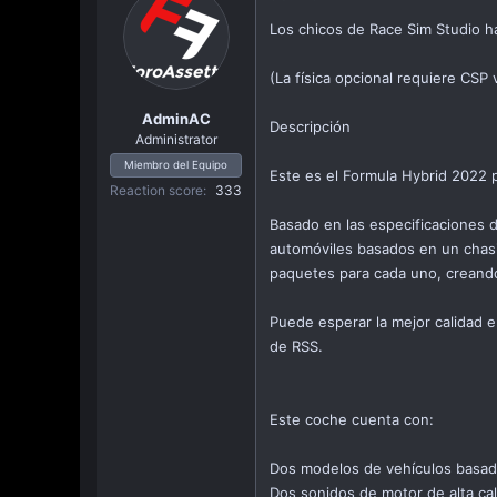
a
Los chicos de Race Sim Studio h
c
i
ó
(La física opcional requiere CSP 
n
AdminAC
Descripción
Administrator
Miembro del Equipo
Este es el Formula Hybrid 2022 
Reaction score
333
Basado en las especificaciones 
automóviles basados en un chasi
paquetes para cada uno, creand
Puede esperar la mejor calidad 
de RSS.
Este coche cuenta con:
Dos modelos de vehículos basado
Dos sonidos de motor de alta cal