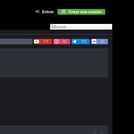
Entrar
Crear una cuenta
YT
IG
TG
Di
#1