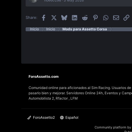
noe60298
3 May 2026
Facebook
X
Bluesky
LinkedIn
Reddit
Pinterest
WhatsApp
Email
E
Share:
Inicio
Inicio
Mods para Assetto Corsa
ForoAssetto.com
Comunidad online para aficionados al Sim Racing. Usuarios de t
pasarlo bien y mejorar. Servidores Online 24h, Eventos y Cam
Automobilista 2, Rfactor , LFM
ForoAssetto2
Español
Community platform by