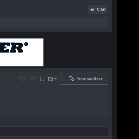
Citar
Previsualizar
Guardar borrador
…
Undo
Redo
Toggle BB code
Borradores
Eliminar borrador