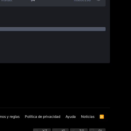
nos y reglas
Política de privacidad
Ayuda
Noticias
R
S
S
YT
IG
TG
Di