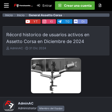
Entrar
Crear una cuenta
Inicio
Inicio
General Assetto Corsa
YT
IG
TG
Di
Récord historico de usuarios activos en
Assetto Corsa en Diciembre de 2024
E
F
AdminAC
31 Dic 2024
m
e
p
c
e
h
z
a
ó
d
e
e
l
p
t
u
e
b
m
l
a
i
c
AdminAC
a
Administrator
Miembro del Equipo
c