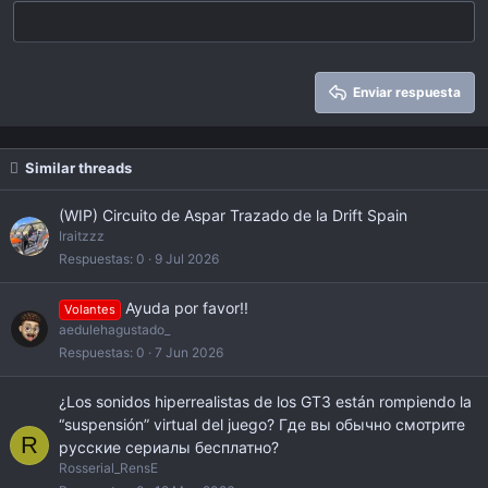
18
Tahoma
22
Times New Roman
26
Trebuchet MS
Enviar respuesta
Verdana
Similar threads
(WIP) Circuito de Aspar Trazado de la Drift Spain
Iraitzzz
Respuestas
0
9 Jul 2026
Ayuda por favor!!
Volantes
aedulehagustado_
Respuestas
0
7 Jun 2026
¿Los sonidos hiperrealistas de los GT3 están rompiendo la
“suspensión” virtual del juego? Где вы обычно смотрите
R
русские сериалы бесплатно?
Rosserial_RensE