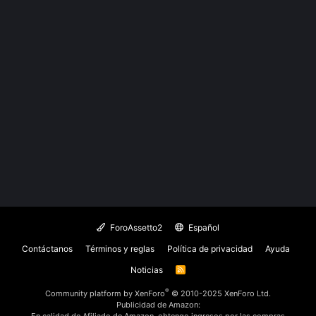
ForoAssetto2
Español
Contáctanos
Términos y reglas
Política de privacidad
Ayuda
Noticias
R
S
S
®
Community platform by XenForo
© 2010-2025 XenForo Ltd.
Publicidad de Amazon:
En calidad de Afiliado de Amazon, obtengo ingresos por las compras