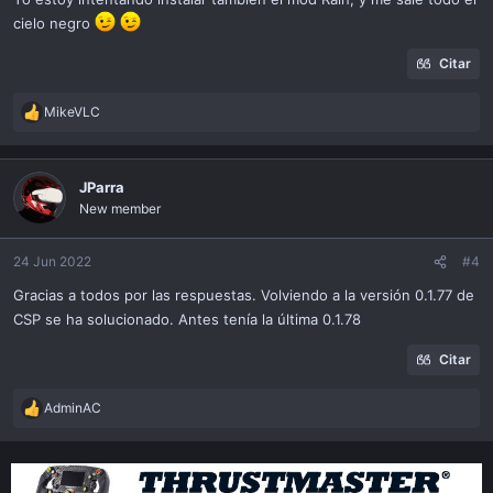
cielo negro
Citar
MikeVLC
R
e
a
c
JParra
t
New member
i
o
n
24 Jun 2022
#4
s
Gracias a todos por las respuestas. Volviendo a la versión 0.1.77 de
:
CSP se ha solucionado. Antes tenía la última 0.1.78
Citar
AdminAC
R
e
a
c