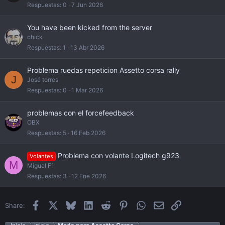
Respuestas
0
7 Jun 2026
You have been kicked from the server
chick
Respuestas
1
13 Abr 2026
Problema ruedas repeticion Assetto corsa rally
J
José torres
Respuestas
0
1 Mar 2026
problemas con el forcefeedback
OBX
Respuestas
5
16 Feb 2026
Problema con volante Logitech g923
Volantes
M
Miguel F1
Respuestas
3
12 Ene 2026
Facebook
X
Bluesky
LinkedIn
Reddit
Pinterest
WhatsApp
Email
Enlace
Share: