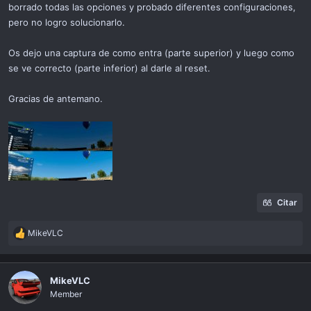
borrado todas las opciones y probado diferentes configuraciones,
pero no logro solucionarlo.
Os dejo una captura de como entra (parte superior) y luego como
se ve correcto (parte inferior) al darle al reset.
Gracias de antemano.
Citar
MikeVLC
R
e
a
c
MikeVLC
t
Member
i