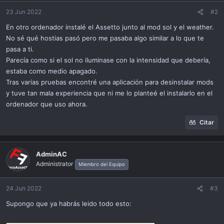
o
n
23 Jun 2022
#2
s
En otro ordenador instalé el Assetto junto al mod sol y el weather.
:
No sé qué hostias pasó pero me pasaba algo similar a lo que te
pasa a ti.
Parecía como si el sol no iluminase con la intensidad que debería,
estaba como medio apagado.
Tras varias pruebas encontré una aplicación para desinstalar mods
y tuve tan mala experiencia que ni me lo planteé el instalarlo en el
ordenador que uso ahora.
Citar
AdminAC
Administrator
Miembro del Equipo
24 Jun 2022
#3
Supongo que ya habrás leido todo esto: