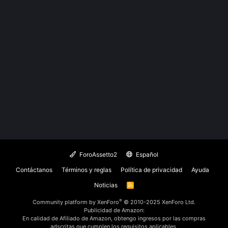
ForoAssetto2
Español
Contáctanos
Términos y reglas
Política de privacidad
Ayuda
Noticias
R
S
S
®
Community platform by XenForo
© 2010-2025 XenForo Ltd.
Publicidad de Amazon:
En calidad de Afiliado de Amazon, obtengo ingresos por las compras
adscritas que cumplen los requisitos aplicables.