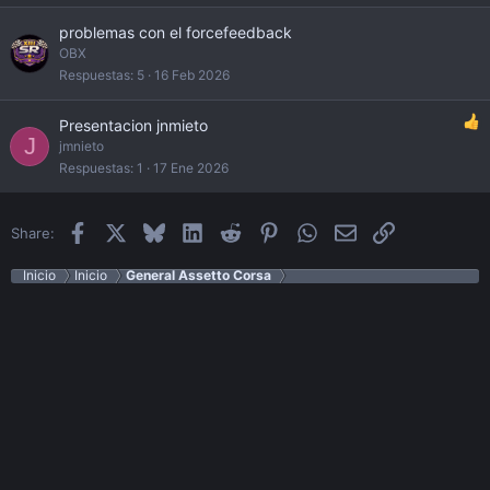
problemas con el forcefeedback
OBX
Respuestas
5
16 Feb 2026
Presentacion jnmieto
J
jmnieto
Respuestas
1
17 Ene 2026
Facebook
X
Bluesky
LinkedIn
Reddit
Pinterest
WhatsApp
Email
Enlace
Share:
Inicio
Inicio
General Assetto Corsa