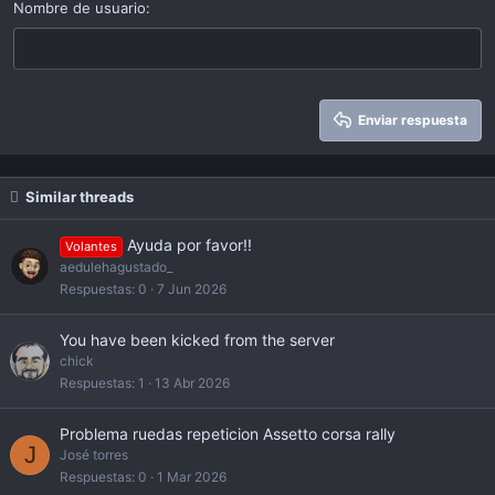
15
Georgia
Justify text
Nombre de usuario
Heading 3
18
Tahoma
22
Times New Roman
26
Trebuchet MS
Enviar respuesta
Verdana
Similar threads
Ayuda por favor!!
Volantes
aedulehagustado_
Respuestas
0
7 Jun 2026
You have been kicked from the server
chick
Respuestas
1
13 Abr 2026
Problema ruedas repeticion Assetto corsa rally
J
José torres
Respuestas
0
1 Mar 2026