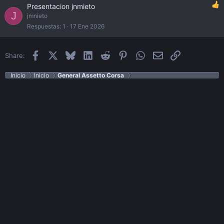
Presentacion jnmieto
J
jmnieto
Respuestas
1
17 Ene 2026
Facebook
X
Bluesky
LinkedIn
Reddit
Pinterest
WhatsApp
Email
Enlace
Share:
Inicio
Inicio
General Assetto Corsa