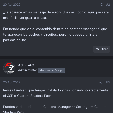
n
20 Abr 2022
#2
s
¿Te aparece algún mensaje de error? Si es así, ponlo aquí que será
:
más facil averiguar la causa.
Entinendo que en el contenido dentro de content manager si que
te aparecen los coches y circuitos, pero no puedes unirte a
partidas online
Citar
AdminAC
Administrator
Miembro del Equipo
20 Abr 2022
#3
Revisa tambien que tengas instalado y funcionando correctamente
el CSP o Custom Shaders Pack.
Puedes verlo abriendo el Content Manager -- Settings -- Custom
Shaders Pack