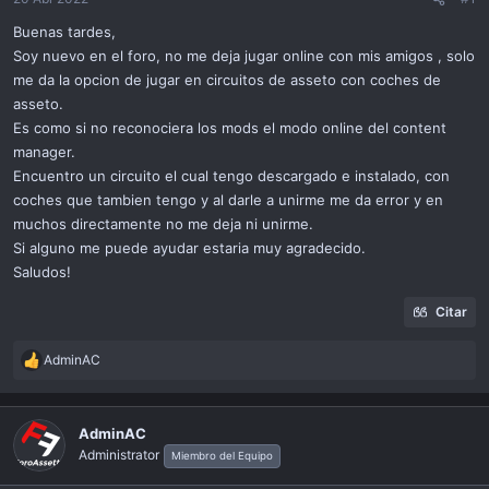
ó
n
Buenas tardes,
Soy nuevo en el foro, no me deja jugar online con mis amigos , solo
me da la opcion de jugar en circuitos de asseto con coches de
asseto.
Es como si no reconociera los mods el modo online del content
manager.
Encuentro un circuito el cual tengo descargado e instalado, con
coches que tambien tengo y al darle a unirme me da error y en
muchos directamente no me deja ni unirme.
Si alguno me puede ayudar estaria muy agradecido.
Saludos!
Citar
AdminAC
R
e
a
c
AdminAC
t
Administrator
Miembro del Equipo
i
o