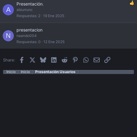
Presentación.
A
abiurrunc
Respuestas
2
19 Ene 2025
presentacion
N
naando004
Respuestas
0
12 Ene 2025
Facebook
X
Bluesky
LinkedIn
Reddit
Pinterest
WhatsApp
Email
Enlace
Share:
Inicio
Inicio
Presentación Usuarios