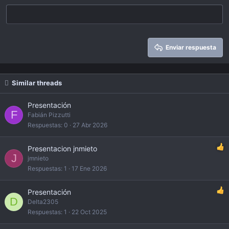
Heading 3
18
Tahoma
22
Times New Roman
26
Trebuchet MS
Enviar respuesta
Verdana
Similar threads
Presentación
F
Fabián Pizzutti
Respuestas
0
27 Abr 2026
Presentacion jnmieto
J
jmnieto
Respuestas
1
17 Ene 2026
Presentación
D
Delta2305
Respuestas
1
22 Oct 2025