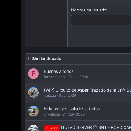
18
Georgia
Nombre de usuario
22
Tahoma
26
Times New Roman
Trebuchet MS
Verdana
Similar threads
Buenas a todos
F
fernaandezro
24 Jul 2026
(WIP) Circuito de Aspar Trazado de la Drift S
Iraitzzz
9 Jul 2026
Hola amigos, saludos a todos
cirodirosa
24 May 2026
NUEVO SERVER 🏁 BNT - ROAD CARS 
Servidor