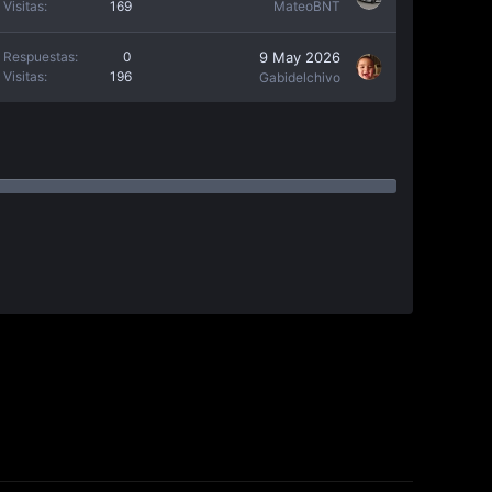
Visitas
169
MateoBNT
9 May 2026
Respuestas
0
Visitas
196
Gabidelchivo