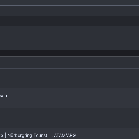
Heading 3
pain
| Nürburgring Tourist | LATAM/ARG