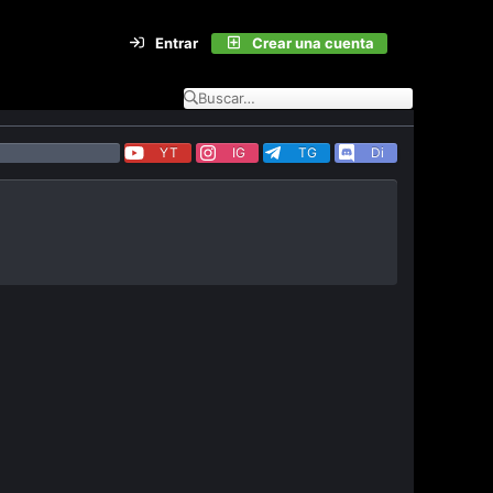
Entrar
Crear una cuenta
YT
IG
TG
Di