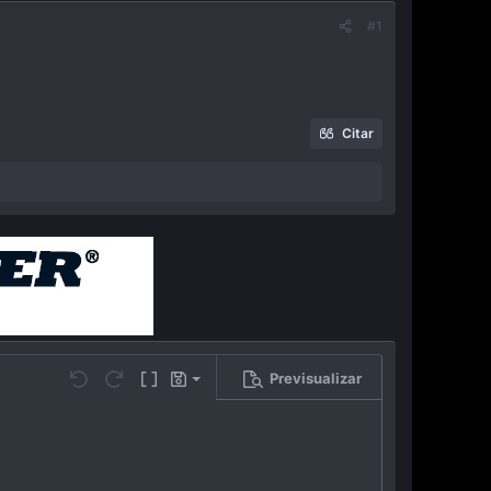
#1
Citar
Previsualizar
Guardar borrador
…
Undo
Redo
Toggle BB code
Borradores
Eliminar borrador