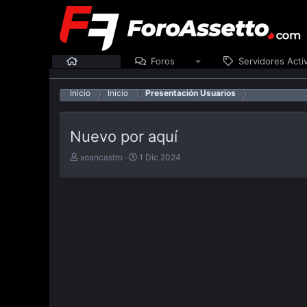
Inicio
Foros
Servidores Acti
Inicio
Inicio
Presentación Usuarios
Nuevo por aquí
E
F
xoancastro
1 Dic 2024
m
e
p
c
e
h
z
a
ó
d
e
e
l
p
t
u
e
b
m
l
a
i
c