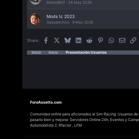
MateoBNT
24 May 2026
Mods tc 2023
Gabidelchivo
9 May 2026
Facebook
X
Bluesky
LinkedIn
Reddit
Pinterest
WhatsApp
Email
E
Share:
Inicio
Inicio
Presentación Usuarios
ForoAssetto.com
Comunidad online para aficionados al Sim Racing. Usuarios de t
pasarlo bien y mejorar. Servidores Online 24h, Eventos y Cam
Automobilista 2, Rfactor , LFM