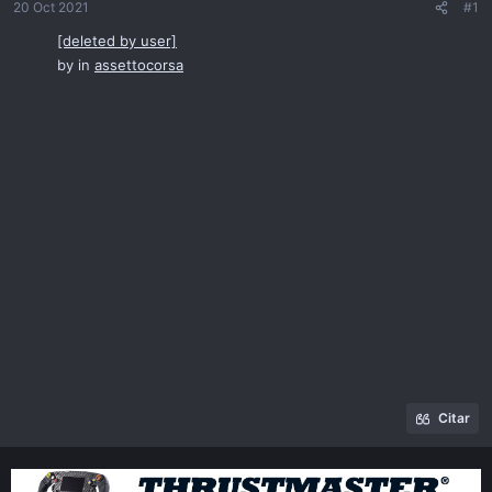
ó
20 Oct 2021
#1
n
[deleted by user]
by
in
assettocorsa
Citar