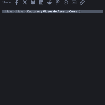
Facebook
X
Bluesky
LinkedIn
Reddit
Pinterest
WhatsApp
Email
Enlace
Share:
Inicio
Inicio
Capturas y Videos de Assetto Corsa