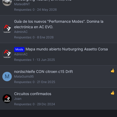
MateoBNT
Respuestas
0
24 May 2026
Guía de los nuevos "Performance Modes". Domina la
electrónica en AC EVO.
AdminAC
Respuestas
0
8 Ene 2026
Mapa mundo abierto Nurburgring Assetto Corsa
Mods
AdminAC
Respuestas
1
13 Jun 2025
nordschleife CON citroen c15 Drift
M
MataGuiris95
Respuestas
0
21 Ene 2025
Circuitos confirmados
Joan
Respuestas
0
29 Dic 2024