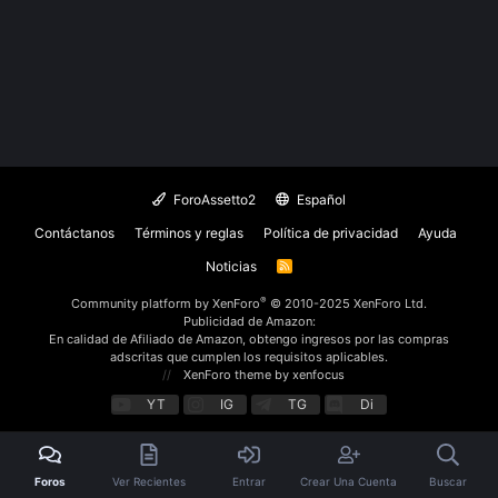
ForoAssetto2
Español
Contáctanos
Términos y reglas
Política de privacidad
Ayuda
Noticias
R
S
S
®
Community platform by XenForo
© 2010-2025 XenForo Ltd.
Publicidad de Amazon:
En calidad de Afiliado de Amazon, obtengo ingresos por las compras
adscritas que cumplen los requisitos aplicables.
XenForo theme
by xenfocus
YT
IG
TG
Di
Foros
Ver Recientes
Entrar
Crear Una Cuenta
Buscar