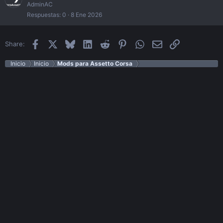
AdminAC
Respuestas
0
8 Ene 2026
Facebook
X
Bluesky
LinkedIn
Reddit
Pinterest
WhatsApp
Email
Enlace
Share:
Inicio
Inicio
Mods para Assetto Corsa