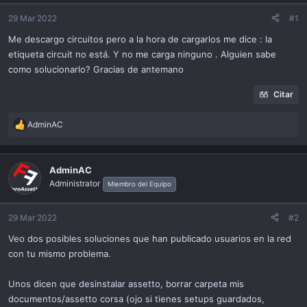
ó
n
29 Mar 2022
#1
Me descargo circuitos pero a la hora de cargarlos me dice : la
etiqueta circuit no está. Y no me carga ninguno . Alguien sabe
como solucionarlo? Gracias de antemano
Citar
AdminAC
R
e
a
c
AdminAC
t
Administrator
Miembro del Equipo
i
o
n
29 Mar 2022
#2
s
Veo dos posibles soluciones que han publicado usuarios en la red
:
con tu mismo problema.
Unos dicen que desinstalar assetto, borrar carpeta mis
documentos/assetto corsa (ojo si tienes setups guardados,