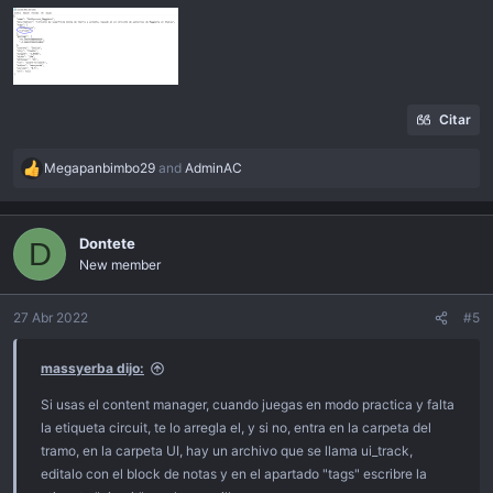
Citar
Megapanbimbo29
and
AdminAC
R
e
a
c
Dontete
D
t
New member
i
o
n
27 Abr 2022
#5
s
:
massyerba dijo:
Si usas el content manager, cuando juegas en modo practica y falta
la etiqueta circuit, te lo arregla el, y si no, entra en la carpeta del
tramo, en la carpeta UI, hay un archivo que se llama ui_track,
editalo con el block de notas y en el apartado "tags" escribre la