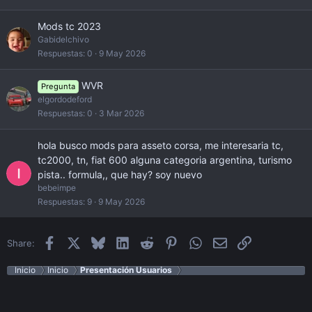
Mods tc 2023
Gabidelchivo
Respuestas
0
9 May 2026
WVR
Pregunta
elgordodeford
Respuestas
0
3 Mar 2026
hola busco mods para asseto corsa, me interesaria tc,
tc2000, tn, fiat 600 alguna categoria argentina, turismo
pista.. formula,, que hay? soy nuevo
bebeimpe
Respuestas
9
9 May 2026
Facebook
X
Bluesky
LinkedIn
Reddit
Pinterest
WhatsApp
Email
Enlace
Share:
Inicio
Inicio
Presentación Usuarios