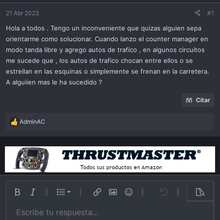
ó
n
21 Abr 2023
#1
Hola a todos . Tengo un inconveniente que quizas alguien sepa
orientarme como solucionar. Cuando lanzo el counter manager en
modo tanda libre y agrego autos de trafico , en algunos circuitos
me sucede que , los autos de trafico chocan entre ellos o se
estrellan en las esquinas o simplemente se frenan en la carretera.
A alguiien mas le ha sucedido ?
Citar
AdminAC
R
e
a
c
t
i
o
n
Lista ordenada
Bold
Itálica
Más opciones…
List
Más opciones…
Insert link
Insert image
Emoticonos
Más opciones…
Undo
Más opciones
Previsu
s
:
Lista desordena
Escribe tu respuesta...
Alinear a izquierda
9
Normal
Guardar borrador
Arial
Tamaño
Alineamiento
Cita
Redo
Videos
Toggle BB code
Color de texto
Paragraph format
Insert table
Remover formato
Familia
Insert horizontal line
Borradores
Strike-through
Spoiler
Subrayar
Código
Inline code
Inline spoiler