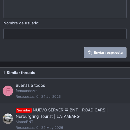
Indent
10
Eliminar borrador
Alinear a centro
Book Antiqua
Heading 1
Outdent
12
Courier New
Alinear a derecha
Heading 2
15
Georgia
Justify text
Nombre de usuario
Heading 3
18
Tahoma
22
Times New Roman
26
Trebuchet MS
Enviar respuesta
Verdana
Similar threads
Buenas a todos
F
fernaandezro
Respuestas
0
24 Jul 2026
NUEVO SERVER 🏁 BNT - ROAD CARS |
Servidor
Nürburgring Tourist | LATAM/ARG
MateoBNT
Respuestas
0
24 May 2026