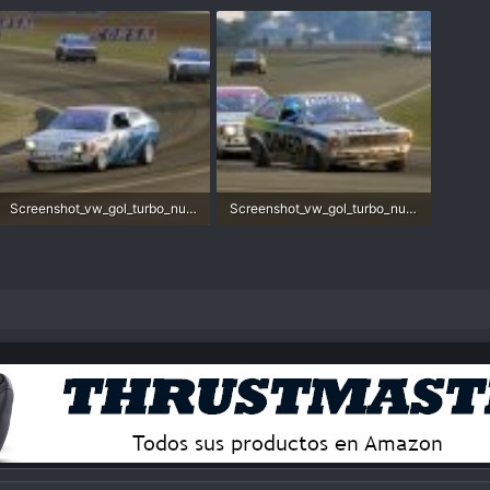
Screenshot_vw_gol_turbo_nueve_de_julio_21-5-122-20-54-29.jpg
Screenshot_vw_gol_turbo_nueve_de_julio_21-5-122-20-55-28.jpg
190,1 KB · Visitas: 154
172,3 KB · Visitas: 158