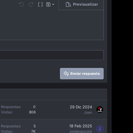
Previsualizar
Guardar borrador
…
Undo
Redo
Toggle BB code
Borradores
Eliminar borrador
Enviar respuesta
29 Dic 2024
Respuestas
0
Visitas
806
Joan
18 Feb 2025
Respuestas
5
J
Visitas
7K
Jordanpucela