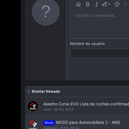
:
9
Remover formato
Bold
Itálica
Tamaño
Color d
Más
10
Escribe tu respuesta...
Arial
Familia
Insert horizontal line
Spoiler
Strike-through
Código
Subrayar
Inline code
Inline sp
12
Book Antiqua
15
Courier New
18
Georgia
Nombre de usuario
22
Tahoma
26
Times New Roman
Trebuchet MS
Verdana
Similar threads
Assetto Corsa EVO Lista de coches confirma
Joan
29 Dic 2024
MODS para Automobilista 2 - AM2
Mods
AdminAC
8 Dic 2024