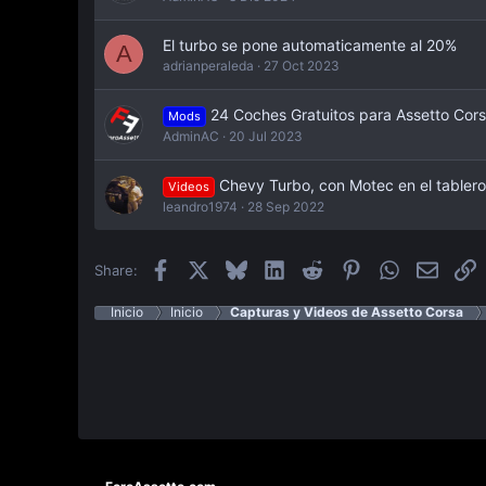
El turbo se pone automaticamente al 20%
A
adrianperaleda
27 Oct 2023
24 Coches Gratuitos para Assetto Cor
Mods
AdminAC
20 Jul 2023
Chevy Turbo, con Motec en el tablero
Videos
leandro1974
28 Sep 2022
Facebook
X
Bluesky
LinkedIn
Reddit
Pinterest
WhatsApp
Email
E
Share:
Inicio
Inicio
Capturas y Videos de Assetto Corsa