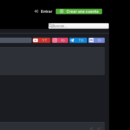
Entrar
Crear una cuenta
YT
IG
TG
Di
#1