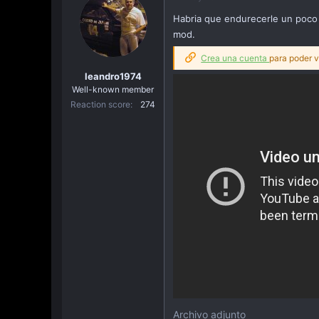
a
Habria que endurecerle un poco l
c
mod.
i
ó
Crea una cuenta
para poder v
n
leandro1974
Well-known member
Reaction score
274
Archivo adjunto