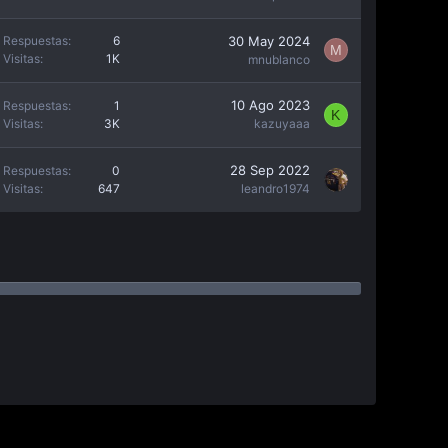
30 May 2024
Respuestas
6
M
Visitas
1K
mnublanco
10 Ago 2023
Respuestas
1
K
Visitas
3K
kazuyaaa
28 Sep 2022
Respuestas
0
Visitas
647
leandro1974