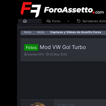
Inicio
Foros
Servidores Acti
Inicio
Inicio
Capturas y Videos de Assetto Corsa
Mod VW Gol Turbo
Fotos
E
F
leandro1974
22 May 2022
m
e
p
c
e
h
z
a
ó
d
e
e
l
p
t
u
e
b
m
l
a
i
22 May 2022
c