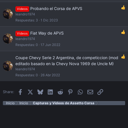
Probando el Corsa de APVS
Videos
leandro1974
Respuestas
3
1 Dic 2023
Fiat Way de APVS
Videos
leandro1974
Respuestas
0
17 Jun 2022
Coupe Chevy Serie 2 Argentina, de competiccion (mod
editado basado en la Chevy Nova 1969 de Uncle M)
leandro1974
Respuestas
0
26 Abr 2022
Facebook
X
Bluesky
LinkedIn
Reddit
Pinterest
WhatsApp
Email
Enlace
Share:
Inicio
Inicio
Capturas y Videos de Assetto Corsa