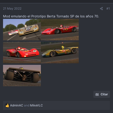
i
ó
21 May 2022
#1
n
Mod emulando el Prototipo Berta Tornado SP de los años 70.
Citar
AdminAC
and
MikeVLC
R
e