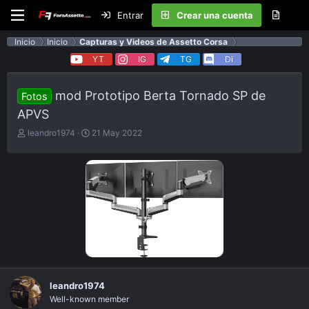
Entrar
Crear una cuenta
Inicio
Inicio
Capturas y Videos de Assetto Corsa
YT
IG
TG
Di
mod Prototipo Berta Tornado SP de
Fotos
APVS
E
F
leandro1974
21 May 2022
m
e
p
c
e
h
z
a
ó
d
e
e
l
p
t
u
e
b
m
l
a
i
c
leandro1974
a
Well-known member
c