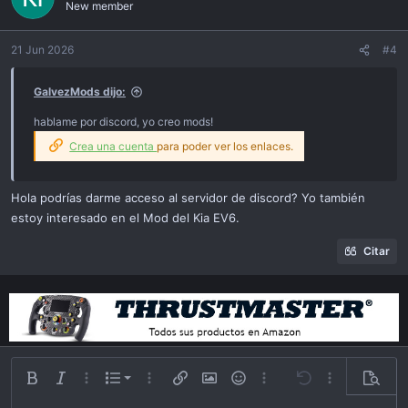
New member
21 Jun 2026
#4
GalvezMods dijo:
hablame por discord, yo creo mods!
Crea una cuenta
para poder ver los enlaces.
Hola podrías darme acceso al servidor de discord? Yo también
estoy interesado en el Mod del Kia EV6.
Citar
Lista ordenada
Bold
Itálica
Más opciones…
List
Más opciones…
Insert link
Insert image
Emoticonos
Más opciones…
Undo
Más opciones
Previsu