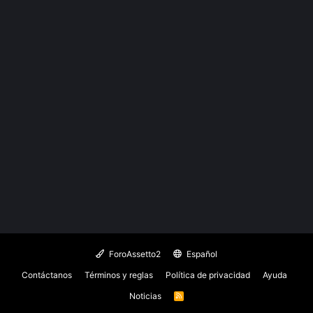
ForoAssetto2
Español
Contáctanos
Términos y reglas
Política de privacidad
Ayuda
Noticias
R
S