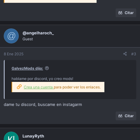
Citar
@angelharoch_
@
Guest
8 Ene 2025
#3
GalvezMods dijo:
hablame por discord, yo creo mods!
Crea una cuenta
para poder ver los enlaces.
dame tu discord, buscame en instagarm
Citar
LunayRyth