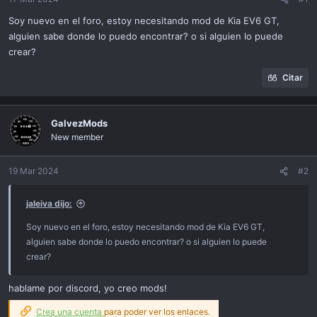
ó
n
Soy nuevo en el foro, estoy necesitando mod de Kia EV6 GT,
alguien sabe donde lo puedo encontrar? o si alguien lo puede
crear?
Citar
GalvezMods
New member
19 Mar 2024
#2
jaleiva dijo:
Soy nuevo en el foro, estoy necesitando mod de Kia EV6 GT,
alguien sabe donde lo puedo encontrar? o si alguien lo puede
crear?
hablame por discord, yo creo mods!
Crea una cuenta
para poder ver los enlaces.