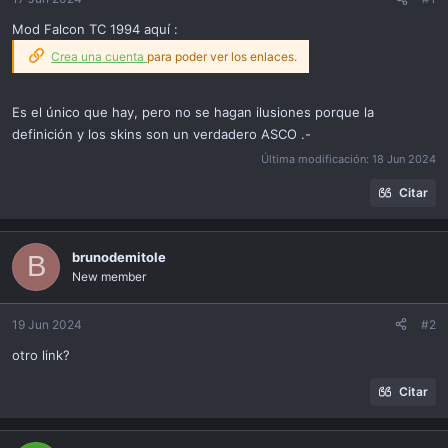
ó
n
Mod Falcon TC 1994 aquí :
Crea una cuenta
para poder ver los enlaces.
Es el único que hay, pero no se hagan ilusiones porque la
definición y los skins son un verdadero ASCO .-
Última modificación:
18 Jun 2024
Citar
brunodemitole
B
New member
19 Jun 2024
#2
otro link?
Citar