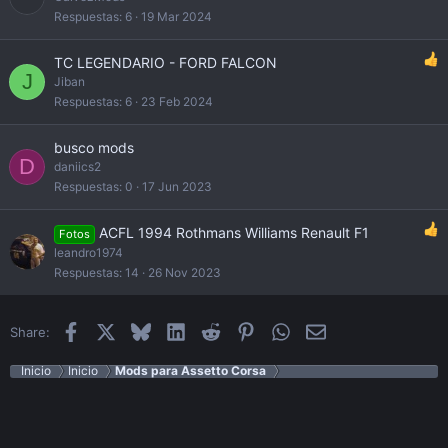
Respuestas
6
19 Mar 2024
TC LEGENDARIO - FORD FALCON
J
Jiban
Respuestas
6
23 Feb 2024
busco mods
D
daniics2
Respuestas
0
17 Jun 2023
ACFL 1994 Rothmans Williams Renault F1
Fotos
leandro1974
Respuestas
14
26 Nov 2023
Facebook
X
Bluesky
LinkedIn
Reddit
Pinterest
WhatsApp
Email
Share:
Inicio
Inicio
Mods para Assetto Corsa