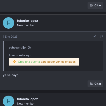
Citar
fulanito lopez
F
New member
1 Ene 2025
#7
scheear dijo:
A ver si está aquí:
Crea una cuenta
para poder ver los enlaces.
ya se cayo
Citar
fulanito lopez
F
New member