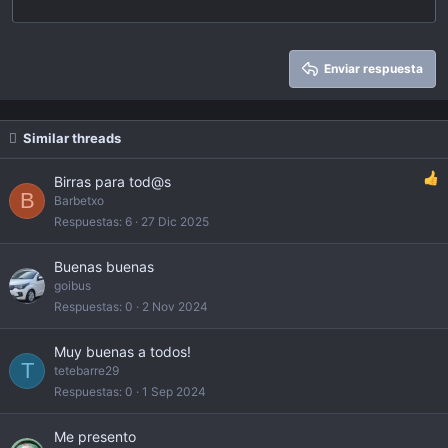
22
Times New Roman
26
Trebuchet MS
Enviar respuesta
Verdana
Similar threads
Birras para tod@s
B
Barbetxo
Respuestas
6
27 Dic 2025
Buenas buenas
goibus
Respuestas
0
2 Nov 2024
Muy buenas a todos!
T
tetebarre29
Respuestas
0
1 Sep 2024
Me presento