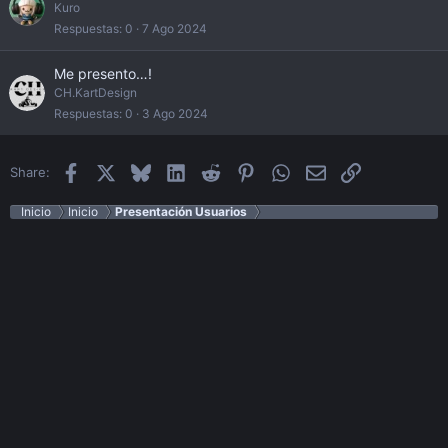
Kuro
Respuestas
0
7 Ago 2024
Me presento…!
CH.KartDesign
Respuestas
0
3 Ago 2024
Facebook
X
Bluesky
LinkedIn
Reddit
Pinterest
WhatsApp
Email
Enlace
Share:
Inicio
Inicio
Presentación Usuarios