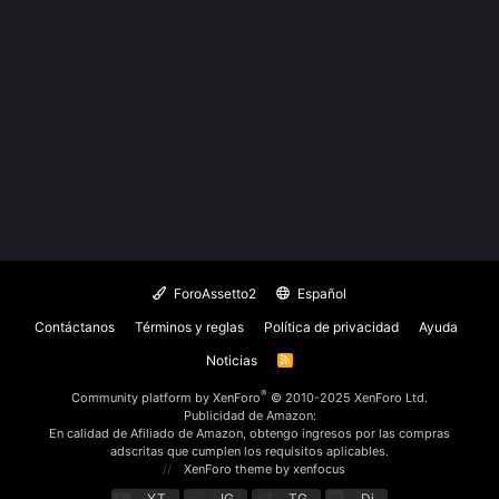
ForoAssetto2
Español
Contáctanos
Términos y reglas
Política de privacidad
Ayuda
Noticias
R
S
S
®
Community platform by XenForo
© 2010-2025 XenForo Ltd.
Publicidad de Amazon:
En calidad de Afiliado de Amazon, obtengo ingresos por las compras
adscritas que cumplen los requisitos aplicables.
XenForo theme
by xenfocus
YT
IG
TG
Di