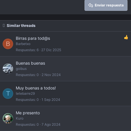
26
Trebuchet MS
Enviar respuesta
Verdana
Similar threads
Birras para tod@s
B
Barbetxo
Respuestas
6
27 Dic 2025
Buenas buenas
goibus
Respuestas
0
2 Nov 2024
Muy buenas a todos!
T
tetebarre29
Respuestas
0
1 Sep 2024
Me presento
Kuro
Respuestas
0
7 Ago 2024