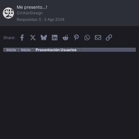
Me presento…!
CH.KartDesign
Respuestas
0
3 Ago 2024
Facebook
X
Bluesky
LinkedIn
Reddit
Pinterest
WhatsApp
Email
Enlace
Share:
Inicio
Inicio
Presentación Usuarios