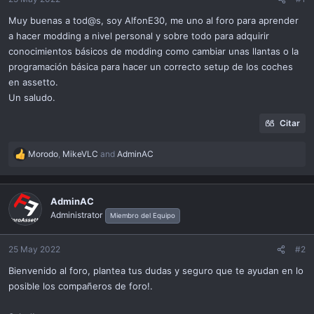
ó
n
Muy buenas a tod@s, soy AlfonE30, me uno al foro para aprender
a hacer modding a nivel personal y sobre todo para adquirir
conocimientos básicos de modding como cambiar unas llantas o la
programación básica para hacer un correcto setup de los coches
en assetto.
Un saludo.
Citar
Morodo
,
MikeVLC
and
AdminAC
R
e
a
c
AdminAC
t
Administrator
Miembro del Equipo
i
o
n
25 May 2022
#2
s
Bienvenido al foro, plantea tus dudas y seguro que te ayudan en lo
:
posible los compañeros de foro!.