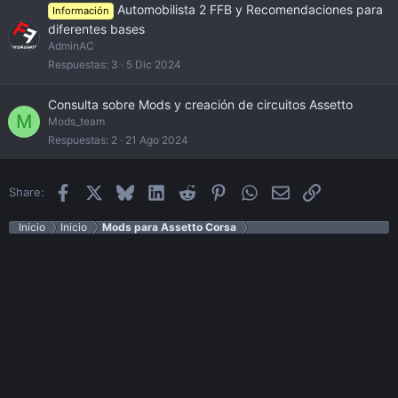
Automobilista 2 FFB y Recomendaciones para
Información
diferentes bases
AdminAC
Respuestas
3
5 Dic 2024
Consulta sobre Mods y creación de circuitos Assetto
M
Mods_team
Respuestas
2
21 Ago 2024
Facebook
X
Bluesky
LinkedIn
Reddit
Pinterest
WhatsApp
Email
Enlace
Share:
Inicio
Inicio
Mods para Assetto Corsa