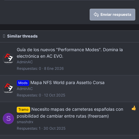
22
Times New Roman
26
Trebuchet MS
Enviar respuesta
Verdana
Similar threads
Guía de los nuevos "Performance Modes". Domina la
electrónica en AC EVO.
AdminAC
Respuestas
0
8 Ene 2026
Mapa NFS World para Assetto Corsa
Mods
AdminAC
Respuestas
0
12 Oct 2025
Necesito mapas de carreteras españolas con
Tramo
posibilidad de cambiar entre rutas (freeroam)
S
smashdrx
Respuestas
1
30 Oct 2025