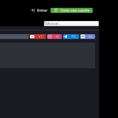
Entrar
Crear una cuenta
YT
IG
TG
Di