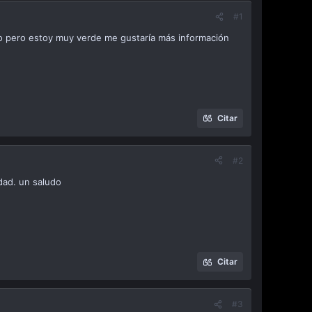
#1
lo pero estoy muy verde me gustaría más información
Citar
#2
dad. un saludo
Citar
#3