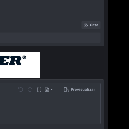
Citar
Previsualizar
Guardar borrador
…
Undo
Redo
Toggle BB code
Borradores
Eliminar borrador