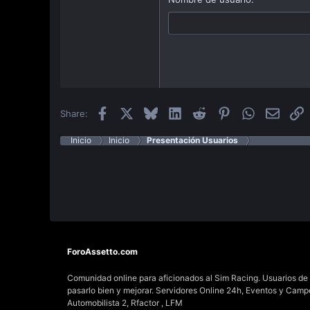
22
Tahoma
26
Times New Roman
Trebuchet MS
Verdana
Facebook
X
Bluesky
LinkedIn
Reddit
Pinterest
WhatsApp
Email
E
Share:
Inicio
Inicio
Presentación Usuarios
ForoAssetto.com
Comunidad online para aficionados al Sim Racing. Usuarios de t
pasarlo bien y mejorar. Servidores Online 24h, Eventos y Cam
Automobilista 2, Rfactor , LFM