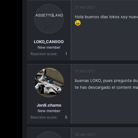
a
21 Abr 2021
c
i
Hola buenos días lokos soy nuev
ó
n
LOKO_CANIIOO
New member
Reaction score
1
21 Abr 2021
buenas LOKO, pues pregunta duda
te has descargado el content m
Jordi.chamo
New member
Reaction score
5
22 Abr 2021