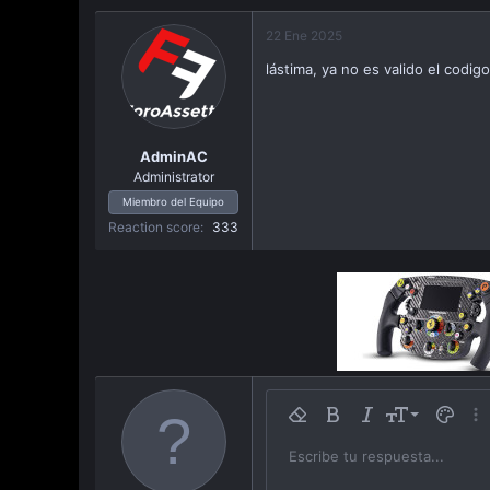
22 Ene 2025
lástima, ya no es valido el codigo
AdminAC
Administrator
Miembro del Equipo
Reaction score
333
9
Remover formato
Bold
Itálica
Tamaño
Color d
Más
10
Escribe tu respuesta...
Arial
Familia
Insert horizontal line
Spoiler
Strike-through
Código
Subrayar
Inline code
Inline sp
12