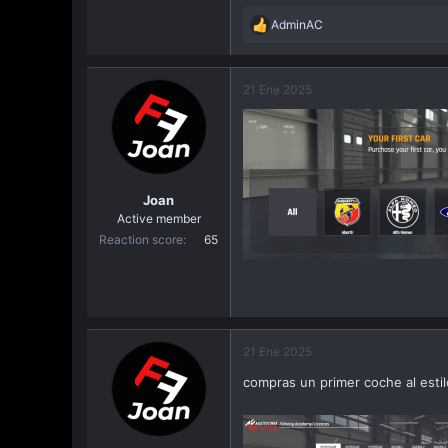
AdminAC
R
e
a
c
21 Ene 2025
t
i
o
n
s
:
Joan
Active member
Reaction score
65
21 Ene 2025
compras un primer coche al estil