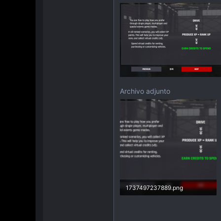
Archivo adjunto
1737497237889.png
276,1 KB · Visitas: 87