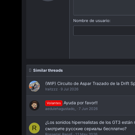
Book Antiqua
15
Courier New
18
Georgia
Nombre de usuario
22
Tahoma
26
Times New Roman
Trebuchet MS
Verdana
Similar threads
(WIP) Circuito de Aspar Trazado de la Drift S
Iraitzzz
9 Jul 2026
Ayuda por favor!!
Volantes
aedulehagustado_
7 Jun 2026
¿Los sonidos hiperrealistas de los GT3 están
R
смотрите русские сериалы бесплатно?
Rosserial_RensE
12 May 2026