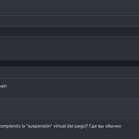
Heading 2
Justify text
Outdent
Heading 3
pain
 rompiendo la “suspensión” virtual del juego? Где вы обычно