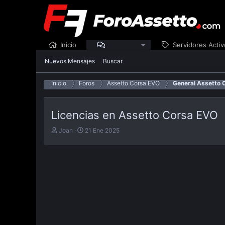
Inicio
Foros
Servidores Activ
Nuevos Mensajes
Buscar
Inicio
Foros
Assetto Corsa EVO
General Assetto 
Licencias en Assetto Corsa EVO
E
F
Joan
21 Ene 2025
m
e
p
c
e
h
z
a
ó
d
e
e
l
p
t
u
e
b
m
l