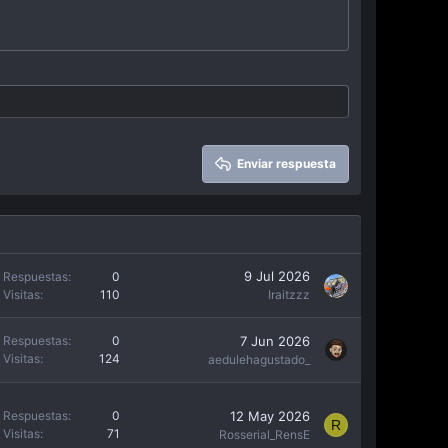
Enviar respuesta
9 Jul 2026
Respuestas
0
Visitas
110
Iraitzzz
7 Jun 2026
Respuestas
0
Visitas
124
aedulehagustado_
12 May 2026
Respuestas
0
R
Visitas
71
Rosserial_RensE