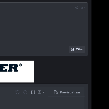
#7
Citar
Previsualizar
Guardar borrador
…
Undo
Redo
Toggle BB code
Borradores
Eliminar borrador