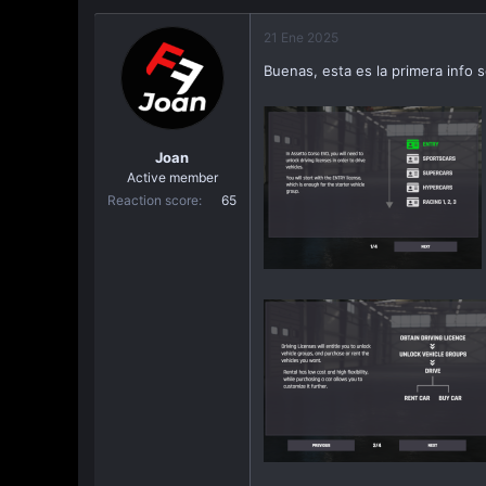
a
i
c
21 Ene 2025
a
c
Buenas, esta es la primera info 
i
ó
n
Joan
Active member
Reaction score
65