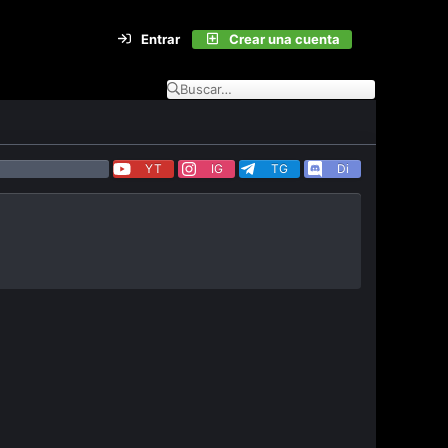
Entrar
Crear una cuenta
YT
IG
TG
Di