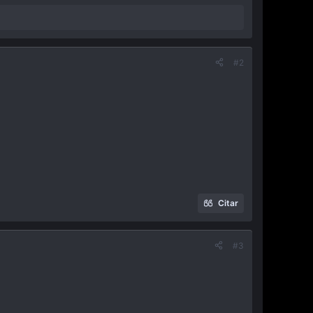
#2
Citar
#3