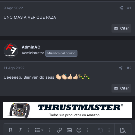
ó
n
9 Ago 2022
#1
UNO MAS A VER QUE PAZA
Citar
AdminAC
Administrator
Miembro del Equipo
11 Ago 2022
#2
Ueeeeep. Bienvenido seas
Citar
Lista ordenada
Bold
Itálica
Más opciones…
List
Más opciones…
Insert link
Insert image
Emoticonos
Más opciones…
Undo
Más opciones
Previsu