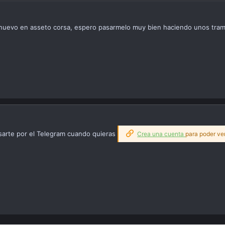
nuevo en asseto corsa, espero pasarmelo muy bien haciendo unos tram
sarte por el Telegram cuando quieras
Crea una cuenta
para poder ver