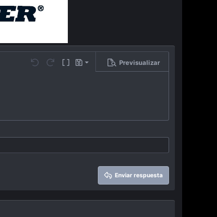
Previsualizar
Guardar borrador
…
Undo
Redo
Toggle BB code
Borradores
Eliminar borrador
Enviar respuesta