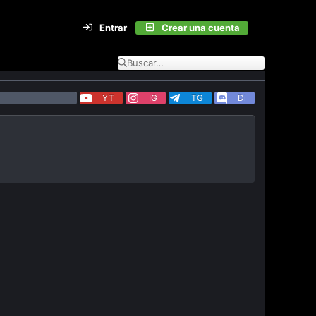
Entrar
Crear una cuenta
YT
IG
TG
Di