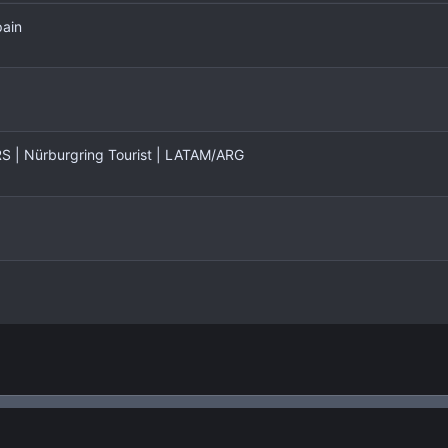
pain
| Nürburgring Tourist | LATAM/ARG
nlace