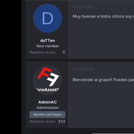
a
14 Oct 2023
c
D
i
Muy buenas a todos chicos soy 
ó
n
duTTen
New member
Reaction score
0
15 Oct 2023
Bienvenido al grupo!! Puedes pa
AdminAC
Administrator
Miembro del Equipo
Reaction score
333