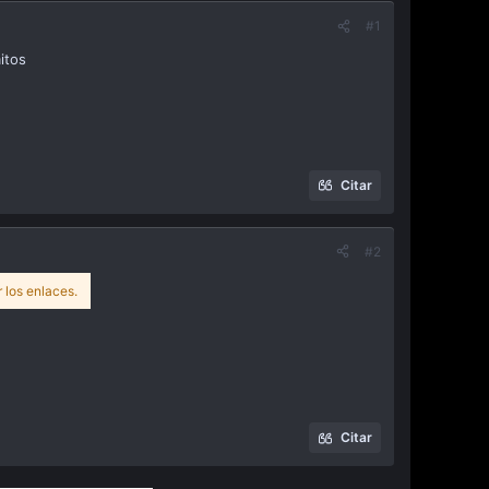
#1
itos
Citar
#2
 los enlaces.
Citar