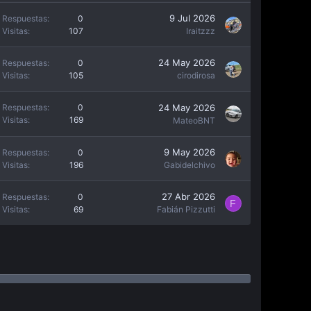
9 Jul 2026
Respuestas
0
Visitas
107
Iraitzzz
24 May 2026
Respuestas
0
Visitas
105
cirodirosa
24 May 2026
Respuestas
0
Visitas
169
MateoBNT
9 May 2026
Respuestas
0
Visitas
196
Gabidelchivo
27 Abr 2026
Respuestas
0
F
Visitas
69
Fabián Pizzutti