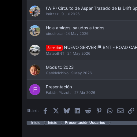
(WIP) Circuito de Aspar Trazado de la Drift S
Iraitzzz
9 Jul 2026
Hola amigos, saludos a todos
cirodirosa
24 May 2026
NUEVO SERVER 🏁 BNT - ROAD CARS 
Servidor
MateoBNT
24 May 2026
Mods tc 2023
Gabidelchivo
9 May 2026
Presentación
F
Fabián Pizzutti
27 Abr 2026
Facebook
X
Bluesky
LinkedIn
Reddit
Pinterest
WhatsApp
Email
E
Share:
Inicio
Inicio
Presentación Usuarios