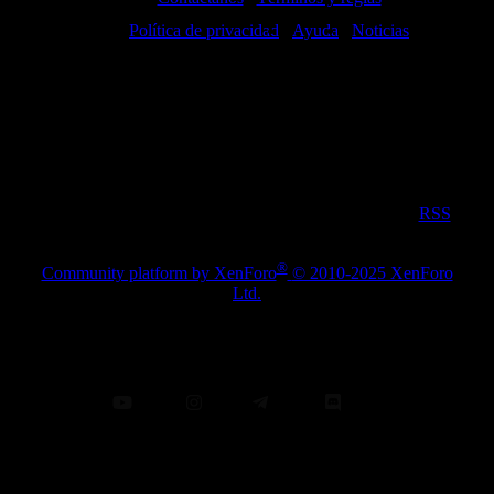
Política de privacidad
Ayuda
Noticias
RSS
®
Community platform by XenForo
© 2010-2025 XenForo
Ltd.
Publicidad de Amazon:
En calidad de Afiliado de Amazon, obtengo ingresos por las
compras adscritas que cumplen los requisitos aplicables.
XenForo theme
by xenfocus
YT
IG
TG
Di