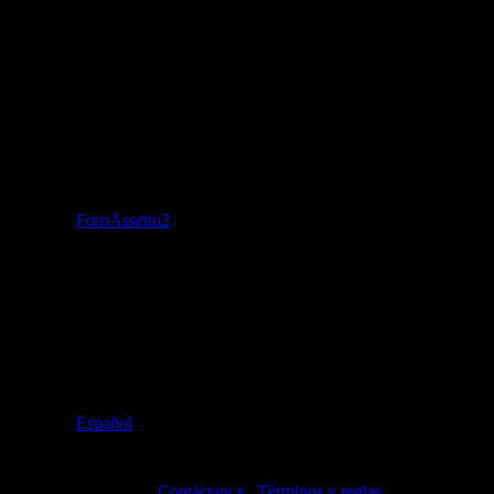
ForoAssetto2
Español
Contáctanos
Términos y reglas