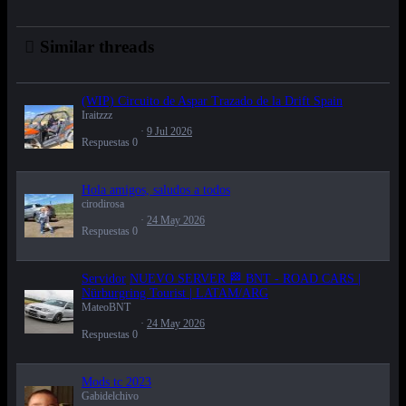
Similar threads
(WIP) Circuito de Aspar Trazado de la Drift Spain
Iraitzzz
9 Jul 2026
Respuestas
0
Hola amigos, saludos a todos
cirodirosa
24 May 2026
Respuestas
0
Servidor
NUEVO SERVER 🏁 BNT - ROAD CARS |
Nürburgring Tourist | LATAM/ARG
MateoBNT
24 May 2026
Respuestas
0
Mods tc 2023
Gabidelchivo